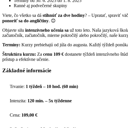
Termíny od 30. 6. 2025 do 1. 8. 2025
Ranné aj podvečerné skupiny
Viete, čo všetko sa dá
stihnúť za dve hodiny
? – Upratať, spraviť vä
ponoriť sa do angličtiny
. 😊
Objavte silu
intenzívneho učenia sa
už toto leto. Naša jazyková škola
začiatočník, začiatočník, mierne pokročilý alebo pokročilý, naše kur
Termíny:
Kurzy prebiehajú od júla do augusta. Každý týždeň ponúkam
Štruktúra kurzu:
Za
cenu 109 €
dostanete týždeň intenzívneho štúd
prístup a efektívne učenie.
Základné informácie
Trvanie:
1 týždeň – 10 hod. (60 min)
Intenzita:
120 min. – 5x týždenne
Cena:
109,00 €