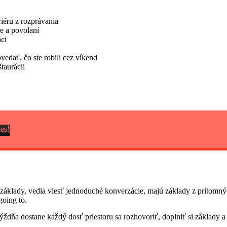
iéru z rozprávania
e a povolaní
ci
vedať, čo ste robili cez víkend
taurácii
nes!
ú základy, vedia viesť jednoduché konverzácie, majú základy z prítom
going to.
ýždňa dostane každý dosť priestoru sa rozhovoriť, doplniť si základy a