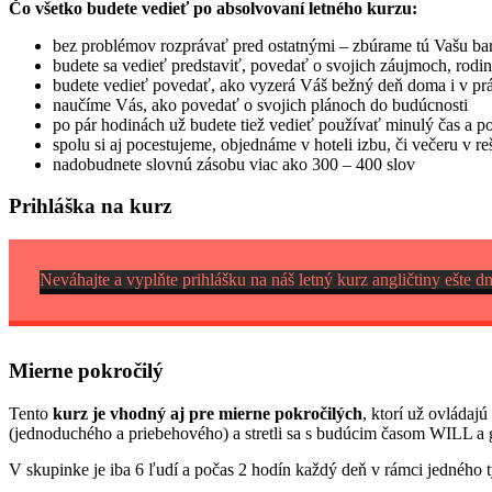
Čo všetko budete vedieť po absolvovaní letného kurzu:
bez problémov rozprávať pred ostatnými – zbúrame tú Vašu bar
budete sa vedieť predstaviť, povedať o svojich záujmoch, rodin
budete vedieť povedať, ako vyzerá Váš bežný deň doma i v prá
naučíme Vás, ako povedať o svojich plánoch do budúcnosti
po pár hodinách už budete tiež vedieť používať minulý čas a po
spolu si aj pocestujeme, objednáme v hoteli izbu, či večeru v reš
nadobudnete slovnú zásobu viac ako 300 – 400 slov
Prihláška na kurz
Neváhajte a vyplňte prihlášku na náš letný kurz angličtiny ešte d
Mierne pokročilý
Tento
kurz je vhodný aj pre mierne pokročilých
, ktorí už ovládaj
(jednoduchého a priebehového) a stretli sa s budúcim časom WILL a 
V skupinke je iba 6 ľudí a počas 2 hodín každý deň v rámci jedného t