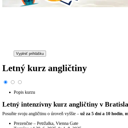
Kategória:
Warning
: foreach() argument must be of type array|object, fal
course/categories.php
on line
21
Cena:
109,00 €
Vyplniť prihlášku
Letný kurz angličtiny
Popis kurzu
Letný intenzívny kurz angličtiny v Bratisl
Posuňte svoju angličtinu o úroveň vyššie –
už za 5 dní a 10 hodín
,
m
Prezenčne – Petržalka, Vienna Gate