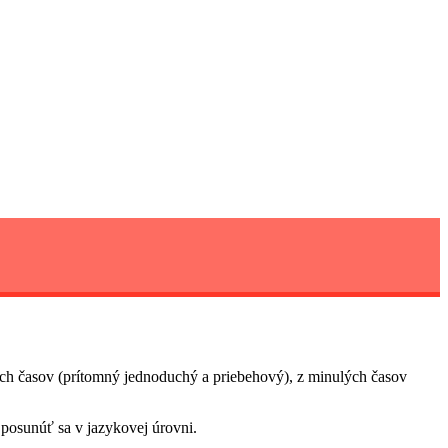
ných časov (prítomný jednoduchý a priebehový), z minulých časov
 posunúť sa v jazykovej úrovni.