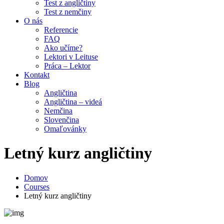
Test z angličtiny
Test z nemčiny
O nás
Referencie
FAQ
Ako učíme?
Lektori v Leituse
Práca – Lektor
Kontakt
Blog
Angličtina
Angličtina – videá
Nemčina
Slovenčina
Omaľovánky
Letný kurz angličtiny
Domov
Courses
Letný kurz angličtiny