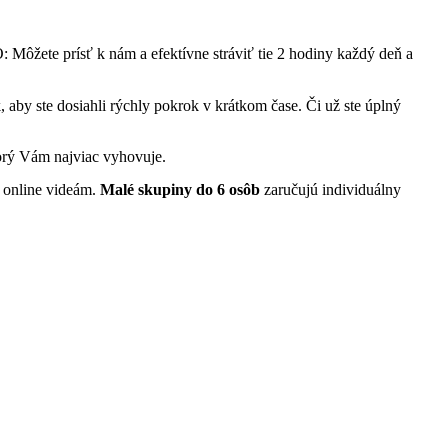
: Môžete prísť k nám a efektívne stráviť tie 2 hodiny každý deň a
, aby ste dosiahli rýchly pokrok v krátkom čase. Či už ste úplný
torý Vám najviac vyhovuje.
m online videám.
Malé skupiny do 6 osôb
zaručujú individuálny