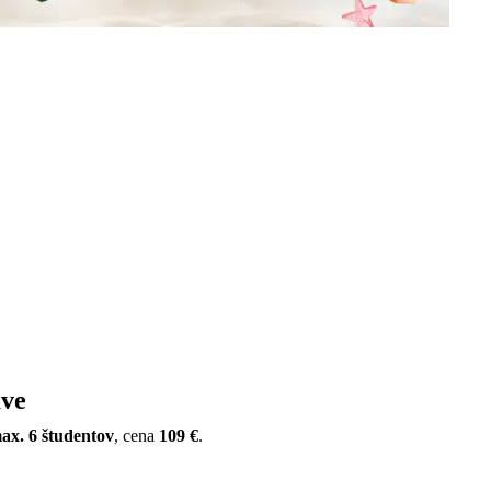
se given in
/data/d/0/d0675113-9474-47e1-9874-dd0aaf6082f7/leitus.
ave
ax. 6 študentov
, cena
109 €
.