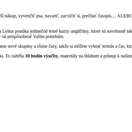
čší nákup, vyvenčiť psa, navariť, zacvičiť si, prečítať časopis… ALEBO
 Leitus ponúka jedinečné letné kurzy angličtiny, ktoré sú navrhnuté tak
zy sú prispôsobené Vašim potrebám.
e nové skupiny a rôzne časy, takže si môžete vybrať termín a čas, k
ia. To zahŕňa
10 hodín výučby
, materiály na štúdium a prístup k naši