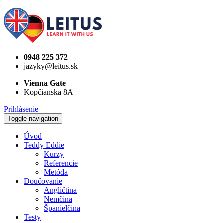
0948 225 372
jazyky@leitus.sk
Vienna Gate
Kopčianska 8A
Prihlásenie
Toggle navigation
Úvod
Teddy Eddie
Kurzy
Referencie
Metóda
Doučovanie
Angličtina
Nemčina
Španielčina
Testy