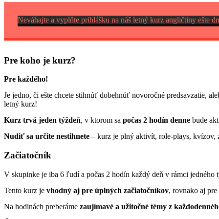
Neváhajte a vyplňte prihlášku na náš letný kurz angličtiny ešte d
Pre koho je kurz?
Pre každého!
Je jedno, či ešte chcete stihnúť dobehnúť novoročné predsavzatie, al
letný kurz!
Kurz trvá jeden týždeň
, v ktorom sa
počas 2 hodín denne
bude aktí
Nudiť sa určite nestihnete
– kurz je plný aktivít, role-plays, kvízov
Začiatočník
V skupinke je iba 6 ľudí a počas 2 hodín každý deň v rámci jedného t
Tento kurz je
vhodný aj pre úplných začiatočníkov
, rovnako aj pre 
Na hodinách preberáme
zaujímavé a užitočné témy z každodennéh