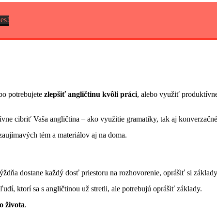
nes!
ebo potrebujete
zlepšiť angličtinu kvôli práci
, alebo využiť produktívne
vne cibriť Vaša angličtina – ako využitie gramatiky, tak aj konverzačné
, zaujímavých tém a materiálov aj na doma.
ýždňa dostane každý dosť priestoru na rozhovorenie, oprášiť si základ
ľudí, ktorí sa s angličtinou už stretli, ale potrebujú oprášiť základy.
o života
.