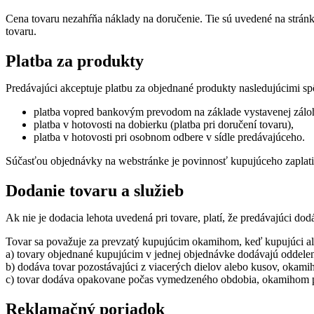
Cena tovaru nezahŕňa náklady na doručenie. Tie sú uvedené na strán
tovaru.
Platba za produkty
Predávajúci akceptuje platbu za objednané produkty nasledujúcimi s
platba vopred bankovým prevodom na základe vystavenej záloh
platba v hotovosti na dobierku (platba pri doručení tovaru),
platba v hotovosti pri osobnom odbere v sídle predávajúceho.
Súčasťou objednávky na webstránke je povinnosť kupujúceho zaplati
Dodanie tovaru a služieb
Ak nie je dodacia lehota uvedená pri tovare, platí, že predávajúci 
Tovar sa považuje za prevzatý kupujúcim okamihom, keď kupujúci ale
a) tovary objednané kupujúcim v jednej objednávke dodávajú oddelen
b) dodáva tovar pozostávajúci z viacerých dielov alebo kusov, okami
c) tovar dodáva opakovane počas vymedzeného obdobia, okamihom p
Reklamačný poriadok