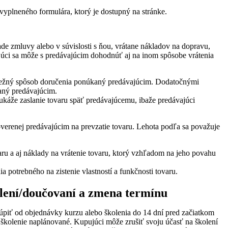
yplneného formulára, ktorý je dostupný na stránke.
de zmluvy alebo v súvislosti s ňou, vrátane nákladov na dopravu,
ujúci sa môže s predávajúcim dohodnúť aj na inom spôsobe vrátenia
ší bežný spôsob doručenia ponúkaný predávajúcim. Dodatočnými
kaný predávajúcim.
ukáže zaslanie tovaru späť predávajúcemu, ibaže predávajúci
verenej predávajúcim na prevzatie tovaru. Lehota podľa sa považuje
ru a aj náklady na vrátenie tovaru, ktorý vzhľadom na jeho povahu
potrebného na zistenie vlastností a funkčnosti tovaru.
olení/doučovaní a zmena termínu
piť od objednávky kurzu alebo školenia do 14 dní pred začiatkom
školenie naplánované. Kupujúci môže zrušiť svoju účasť na školení