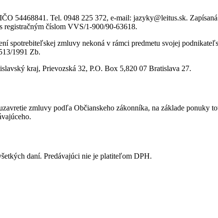
 IČO 54468841. Tel. 0948 225 372, e-mail: jazyky@leitus.sk. Zapísaná
 s registračným číslom VVS/1-900/90-63618.
 plnení spotrebiteľskej zmluvy nekoná v rámci predmetu svojej podnikat
 513/1991 Zb.
slavský kraj, Prievozská 32, P.O. Box 5,820 07 Bratislava 27.
zavretie zmluvy podľa Občianskeho zákonníka, na základe ponuky tova
ávajúceho.
šetkých daní. Predávajúci nie je platiteľom DPH.