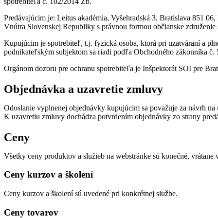
spotrebiteľa č. 102/2014 Zb.
Predávajúcim je: Leitus akadémia, Vyšehradská 3, Bratislava 851 06,
Vnútra Slovenskej Republiky s právnou formou občianske združenie
Kupujúcim je spotrebiteľ, t.j. fyzická osoba, ktorá pri uzatváraní a
podnikateľským subjektom sa riadi podľa Obchodného zákonníka č.
Orgánom dozoru pre ochranu spotrebiteľa je Inšpektorát SOI pre Brati
Objednávka a uzavretie zmluvy
Odoslanie vyplnenej objednávky kupujúcim sa považuje za návrh na u
K uzavretiu zmluvy dochádza potvrdením objednávky zo strany pred
Ceny
Všetky ceny produktov a služieb na webstránke sú konečné, vrátane v
Ceny kurzov a školení
Ceny kurzov a školení sú uvedené pri konkrétnej službe.
Ceny tovarov