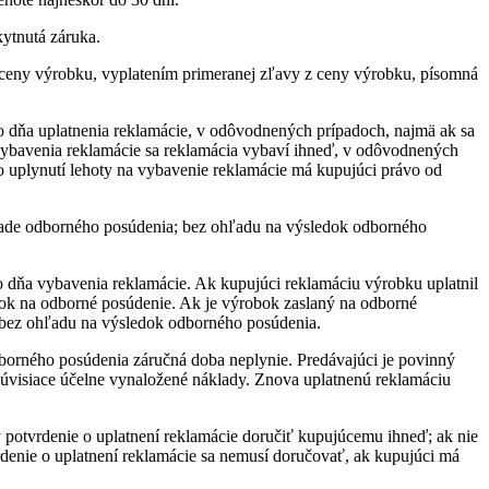
kytnutá záruka.
eny výrobku, vyplatením primeranej zľavy z ceny výrobku, písomná
do dňa uplatnenia reklamácie, v odôvodnených prípadoch, najmä ak sa
 vybavenia reklamácie sa reklamácia vybaví ihneď, v odôvodnených
o uplynutí lehoty na vybavenie reklamácie má kupujúci právo od
klade odborného posúdenia; bez ohľadu na výsledok odborného
 dňa vybavenia reklamácie. Ak kupujúci reklamáciu výrobku uplatnil
bok na odborné posúdenie. Ak je výrobok zaslaný na odborné
i bez ohľadu na výsledok odborného posúdenia.
orného posúdenia záručná doba neplynie. Predávajúci je povinný
súvisiace účelne vynaložené náklady. Znova uplatnenú reklamáciu
ý potvrdenie o uplatnení reklamácie doručiť kupujúcemu ihneď; ak nie
rdenie o uplatnení reklamácie sa nemusí doručovať, ak kupujúci má