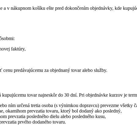
ke a v nákupnom košíku ešte pred dokončením objednávky, kde kupujúc
pôsobmi:
ovej faktúry,
ť cenu predávajúcemu za objednaný tovar alebo služby.
dodá kupujúcemu tovar najneskôr do 30 dní. Pri objednávke kurzov je t
bo ním určená tretia osoba (s výnimkou dopravcu) prevezme všetky čas
e, okamihom prevzatia tovaru, ktorý bol dodaný ako posledný,
hom prevzatia posledného dielu alebo posledného kusu,
revzatia prvého dodaného tovaru.