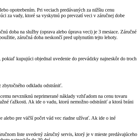
alebo opotrebením. Pri veciach predávaných za nižšiu cenu
úci za vady, ktoré sa vyskytnú po prevzatí veci v záručnej dobe
učnú doba na služby (oprava alebo úprava veci) je 3 mesiace. Záručné
oužitie, záručná doba neskončí pred uplynutím tejto lehoty.
 pokiaľ kupujúci objednal uvedenie do prevádzky najneskôr do troch
z zbytočného odkladu odstrániť.
ajúcemu nevzniknú neprimerané náklady vzhľadom na cenu tovaru
né ťažkosti. Ak ide o vadu, ktorú nemožno odstrániť a ktorá bráni
 alebo pre väčší počet vád vec riadne užívať. Ak ide o iné
ručnom liste uvedený záručný servis, ktorý je v mieste predávajúceho
ehote najneskôr do 30 dní.