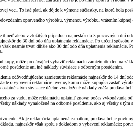
j veci. To isté platí, ak dôjde k výmene súčiastky, na ktorú bola pos
odovzdaním opraveného výrobku, výmenou výrobku, vrátením kúpnej c
ie ihneď alebo v zložitých prípadoch najneskôr do 3 pracovných dní o
 najneskôr do 30 dní odo dňa uplatnenia reklamácie. Po určení spôsobu
však nesmie trvať dlhšie ako 30 dní odo dňa uplatnenia reklamácie. P
k.
od kúpy, môže predávajúci vybaviť reklamáciu zamietnutím len na zá
rné posúdenie ani iné náklady súvisiace s odborným posúdením.
enia odôvodňujúceho zamietnutie reklamácie najneskôr do 14 dní odo
oklade o vybavení reklamácie uvedie, komu môže kupujúci zaslať výro
y ostatné s tým súvisiace účelne vynaložené náklady znáša predávajúc
ho za vadu, môže reklamáciu uplatniť znova; počas vykonávania odb
šetky náklady vynaložené na odborné posúdenie, ako aj všetky s tým 
tvrdenie. Ak je reklamácia uplatnená e-mailom, predávajúci je povinn
odkladu, najneskôr však spolu s dokladom o vybavení reklamácie; potv