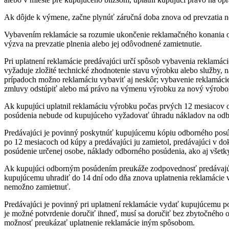
Ak dôjde k výmene, začne plynúť záručná doba znova od prevzatia nove
Vybavením reklamácie sa rozumie ukončenie reklamačného konania 
výzva na prevzatie plnenia alebo jej odôvodnené zamietnutie.
Pri uplatnení reklamácie predávajúci určí spôsob vybavenia reklamác
vyžaduje zložité technické zhodnotenie stavu výrobku alebo služby,
prípadoch možno reklamáciu vybaviť aj neskôr; vybavenie reklamácie 
zmluvy odstúpiť alebo má právo na výmenu výrobku za nový výrobo
Ak kupujúci uplatnil reklamáciu výrobku počas prvých 12 mesiacov 
posúdenia nebude od kupujúceho vyžadovať úhradu nákladov na odbo
Predávajúci je povinný poskytnúť kupujúcemu kópiu odborného posúd
po 12 mesiacoch od kúpy a predávajúci ju zamietol, predávajúci v d
posúdenie určenej osobe, náklady odborného posúdenia, ako aj všetk
Ak kupujúci odborným posúdením preukáže zodpovednosť predávajúce
kupujúcemu uhradiť do 14 dní odo dňa znova uplatnenia reklamácie v
nemožno zamietnuť.
Predávajúci je povinný pri uplatnení reklamácie vydať kupujúcemu po
je možné potvrdenie doručiť ihneď, musí sa doručiť bez zbytočného 
možnosť preukázať uplatnenie reklamácie iným spôsobom.