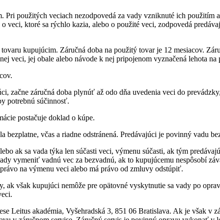
m. Pri použitých veciach nezodpovedá za vady vzniknuté ich použitím 
 veci, ktoré sa rýchlo kazia, alebo o použité veci, zodpovedá predávaj
a tovaru kupujúcim. Záručná doba na použitý tovar je 12 mesiacov. Zár
ej veci, jej obale alebo návode k nej pripojenom vyznačená lehota na p
cov.
i, začne záručná doba plynúť až odo dňa uvedenia veci do prevádzky,
by potrebnú súčinnosť.
mácie postačuje doklad o kúpe.
a bezplatne, včas a riadne odstránená. Predávajúci je povinný vadu be
ebo ak sa vada týka len súčasti veci, výmenu súčasti, ak tým predáv
ady vymeniť vadnú vec za bezvadnú, ak to kupujúcemu nespôsobí závaž
 právo na výmenu veci alebo má právo od zmluvy odstúpiť.
ady, ak však kupujúci nemôže pre opätovné vyskytnutie sa vady po oprave
eci.
ese Leitus akadémia, Vyšehradská 3, 851 06 Bratislava. Ak je však v zá
ravu v záručnom servise. Záručný servis je povinný opravu vykonať v l