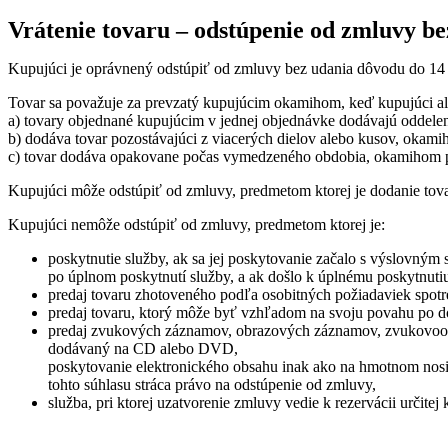
Vrátenie tovaru – odstúpenie od zmluvy b
Kupujúci je oprávnený odstúpiť od zmluvy bez udania dôvodu do 14 dn
Tovar sa považuje za prevzatý kupujúcim okamihom, keď kupujúci ale
a) tovary objednané kupujúcim v jednej objednávke dodávajú oddelen
b) dodáva tovar pozostávajúci z viacerých dielov alebo kusov, okami
c) tovar dodáva opakovane počas vymedzeného obdobia, okamihom p
Kupujúci môže odstúpiť od zmluvy, predmetom ktorej je dodanie tovar
Kupujúci nemôže odstúpiť od zmluvy, predmetom ktorej je:
poskytnutie služby, ak sa jej poskytovanie začalo s výslovným 
po úplnom poskytnutí služby, a ak došlo k úplnému poskytnutiu
predaj tovaru zhotoveného podľa osobitných požiadaviek spotre
predaj tovaru, ktorý môže byť vzhľadom na svoju povahu po d
predaj zvukových záznamov, obrazových záznamov, zvukovoobra
dodávaný na CD alebo DVD,
poskytovanie elektronického obsahu inak ako na hmotnom nosiči
tohto súhlasu stráca právo na odstúpenie od zmluvy,
služba, pri ktorej uzatvorenie zmluvy vedie k rezervácii určitej 