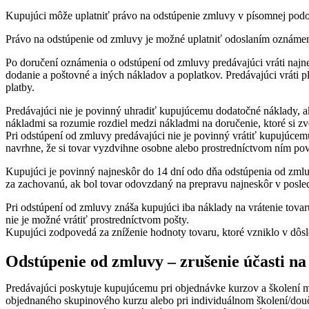
Kupujúci môže uplatniť právo na odstúpenie zmluvy v písomnej podob
Právo na odstúpenie od zmluvy je možné uplatniť odoslaním oznámeni
Po doručení oznámenia o odstúpení od zmluvy predávajúci vráti najne
dodanie a poštovné a iných nákladov a poplatkov. Predávajúci vráti 
platby.
Predávajúci nie je povinný uhradiť kupujúcemu dodatočné náklady, a
nákladmi sa rozumie rozdiel medzi nákladmi na doručenie, ktoré si z
Pri odstúpení od zmluvy predávajúci nie je povinný vrátiť kupujúcem
navrhne, že si tovar vyzdvihne osobne alebo prostredníctvom ním pov
Kupujúci je povinný najneskôr do 14 dní odo dňa odstúpenia od zmlu
za zachovanú, ak bol tovar odovzdaný na prepravu najneskôr v posle
Pri odstúpení od zmluvy znáša kupujúci iba náklady na vrátenie tova
nie je možné vrátiť prostredníctvom pošty.
Kupujúci zodpovedá za zníženie hodnoty tovaru, ktoré vzniklo v dôsl
Odstúpenie od zmluvy – zrušenie účasti n
Predávajúci poskytuje kupujúcemu pri objednávke kurzov a školení 
objednaného skupinového kurzu alebo pri individuálnom školení/douč