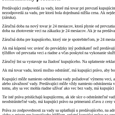
Predávajúci zodpovedá za vady, ktoré má tovar pri prevzatí kupujúci
nezodpovedá za vadu, pre ktorú bola dojednaná nižšia cena. Ak nejde o
(záruka).
Záručná doba na nový tovar je 24 mesiacov, ktorá plynie od prevzati
doba na zhotovenie veci na zákazku je 24 mesiacov. Ak je na predávan
Záručná doba pre kupujúceho, ktorý nie je spotrebiteľom, je 24 mesia
Ak má kúpenú vec uviesť do prevádzky iný podnikateľ než predávajúc
týždňov od prevzatia veci a riadne a včas poskytol na vykonanie služ
Záručný list sa vystavuje na žiadosť kupujúceho. Na uplatnenie rekla
Ak má tovar vadu, ktorú možno odstrániť, má kupujúci právo, aby bol
Kupujúci môže namiesto odstránenia vady požadovať výmenu veci, al
alebo závažnosť vady. Predávajúci môže vždy namiesto odstránenia v
tomu, aby sa vec mohla riadne užívať ako vec bez vady, má kupujúci
Tie isté práva prislúchajú kupujúcemu, ak ide síce o odstrániteľné v
neodstrániteľné vady, má kupujúci právo na primeranú zľavu z ceny v
Práva zo zodpovednosti za vady sa uplatňujú u predávajúceho, na adr
alebo v mieste pre kupujúceho bližšom, uplatní kupujúci právo na op