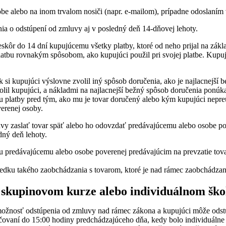
e alebo na inom trvalom nosiči (napr. e-mailom), prípadne odoslaním v
a o odstúpení od zmluvy aj v posledný deň 14-dňovej lehoty.
skôr do 14 dní kupujúcemu všetky platby, ktoré od neho prijal na zákla
platbu rovnakým spôsobom, ako kupujúci použil pri svojej platbe. Kup
k si kupujúci výslovne zvolil iný spôsob doručenia, ako je najlacnej
volil kupujúci, a nákladmi na najlacnejší bežný spôsob doručenia ponú
u platby pred tým, ako mu je tovar doručený alebo kým kupujúci nepre
erenej osoby.
vy zaslať tovar späť alebo ho odovzdať predávajúcemu alebo osobe po
dný deň lehoty.
ru predávajúcemu alebo osobe poverenej predávajúcim na prevzatie tova
edku takého zaobchádzania s tovarom, ktoré je nad rámec zaobchádzania 
a skupinovom kurze alebo individuálnom šk
možnosť odstúpenia od zmluvy nad rámec zákona a kupujúci môže odstú
ovaní do 15:00 hodiny predchádzajúceho dňa, kedy bolo individuálne 