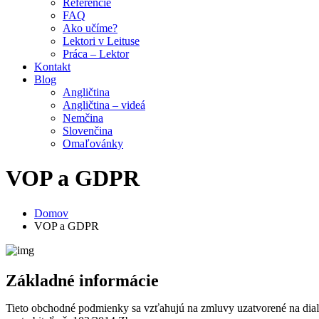
Referencie
FAQ
Ako učíme?
Lektori v Leituse
Práca – Lektor
Kontakt
Blog
Angličtina
Angličtina – videá
Nemčina
Slovenčina
Omaľovánky
VOP a GDPR
Domov
VOP a GDPR
Základné informácie
Tieto obchodné podmienky sa vzťahujú na zmluvy uzatvorené na dia