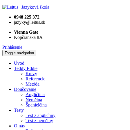
0948 225 372
jazyky@leitus.sk
Vienna Gate
Kopčianska 8A
Prihlásenie
Toggle navigation
Úvod
Teddy Eddie
Kurzy
Referencie
Metóda
Doučovanie
Angličtina
Nemčina
Španielčina
Testy
Test z angličtiny
Test z nemčiny
O nás