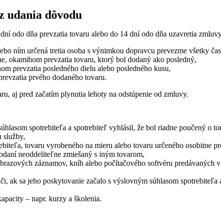
ez udania dôvodu
í odo dňa prevzatia tovaru alebo do 14 dní odo dňa uzavretia zmluvy 
bo ním určená tretia osoba s výnimkou dopravcu prevezme všetky čast
e, okamihom prevzatia tovaru, ktorý bol dodaný ako posledný,
hom prevzatia posledného dielu alebo posledného kusu,
revzatia prvého dodaného tovaru.
u, aj pred začatím plynutia lehoty na odstúpenie od zmluvy.
súhlasom spotrebiteľa a spotrebiteľ vyhlásil, že bol riadne poučený o 
 služby,
biteľa, tovaru vyrobeného na mieru alebo tovaru určeného osobitne pre
odaní neoddeliteľne zmiešaný s iným tovarom,
zových záznamov, kníh alebo počítačového softvéru predávaných v och
, ak sa jeho poskytovanie začalo s výslovným súhlasom spotrebiteľa a 
kapacity – napr. kurzy a školenia.