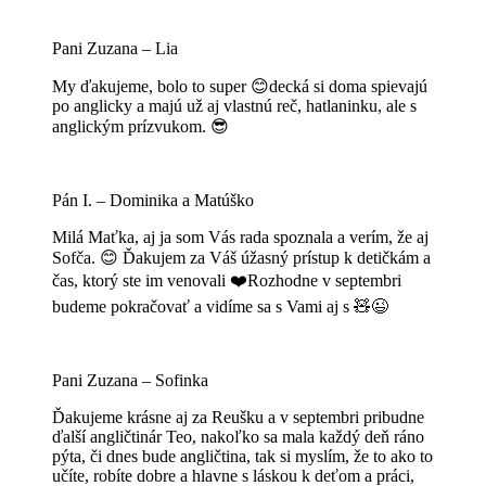
Pani Zuzana – Lia
My ďakujeme, bolo to super 😊decká si doma spievajú
po anglicky a majú už aj vlastnú reč, hatlaninku, ale s
anglickým prízvukom. 😎
Pán I. – Dominika a Matúško
Milá Maťka, aj ja som Vás rada spoznala a verím, že aj
Sofča. 😊 Ďakujem za Váš úžasný prístup k detičkám a
čas, ktorý ste im venovali ❤️Rozhodne v septembri
budeme pokračovať a vidíme sa s Vami aj s 🧸😉
Pani Zuzana – Sofinka
Ďakujeme krásne aj za Reušku a v septembri pribudne
ďalší angličtinár Teo, nakoľko sa mala každý deň ráno
pýta, či dnes bude angličtina, tak si myslím, že to ako to
učíte, robíte dobre a hlavne s láskou k deťom a práci,