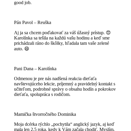
good job.
Pán Pavol – Reuška
Aj ja sa chcem poďakovať za váš úžasný prístup. 😍
Karolínka sa tešila na každú vašu hodinu a keď sme
prichádzali ráno do škôlky, hľadala tam vaše zelené
auto. 😄
Pani Dana – Karolínka
Odmenou je pre nás nadšená reakcia dieťaťa
navštevujúceho lekcie, príjemný a pravidelný kontakt s
učiteľom, podrobné správy o obsahu hodín a pokrokov
dieťaťa, spolupráca s rodičom.
Mamička štvorročného Dominika
Moja dcérka rýchlo „pochytila“ anglický jazyk, aj keď
mala len 2,5 roka, kedy k Vám začala chodiť. Myslím,