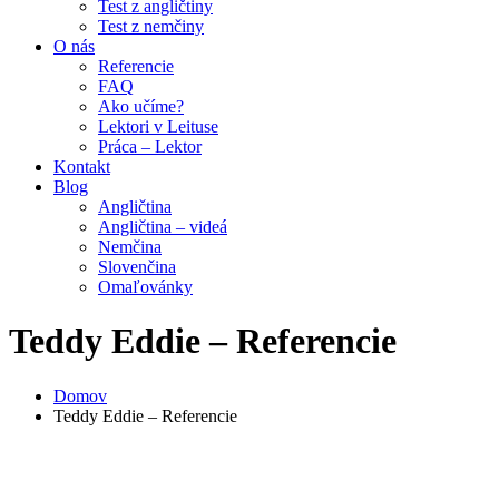
Test z angličtiny
Test z nemčiny
O nás
Referencie
FAQ
Ako učíme?
Lektori v Leituse
Práca – Lektor
Kontakt
Blog
Angličtina
Angličtina – videá
Nemčina
Slovenčina
Omaľovánky
Teddy Eddie – Referencie
Domov
Teddy Eddie – Referencie