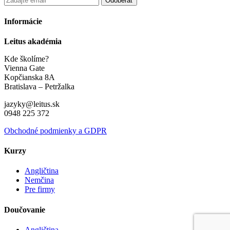
Informácie
Leitus akadémia
Kde školíme?
Vienna Gate
Kopčianska 8A
Bratislava – Petržalka
jazyky@leitus.sk
0948 225 372
Obchodné podmienky a GDPR
Kurzy
Angličtina
Nemčina
Pre firmy
Doučovanie
Angličtina