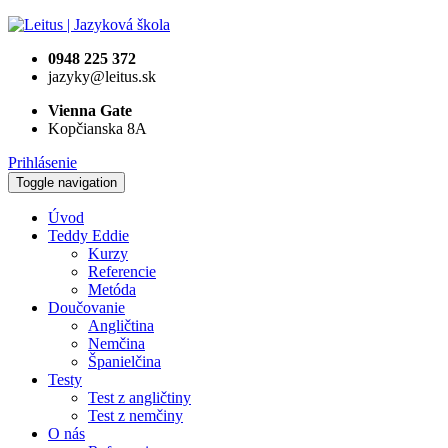
0948 225 372
jazyky@leitus.sk
Vienna Gate
Kopčianska 8A
Prihlásenie
Toggle navigation
Úvod
Teddy Eddie
Kurzy
Referencie
Metóda
Doučovanie
Angličtina
Nemčina
Španielčina
Testy
Test z angličtiny
Test z nemčiny
O nás