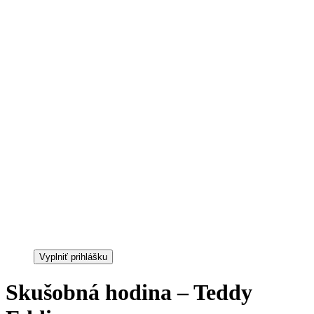
Kategória:
Warning
: foreach() argument must be of type array|object,
false given in
/data/d/0/d0675113-9474-47e1-9874-
dd0aaf6082f7/leitus.sk/web/wp-
content/themes/edugrade/learnpress/single-
course/categories.php
on line
21
Cena:
0 €
Vyplniť prihlášku
Skušobná hodina – Teddy