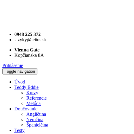
0948 225 372
jazyky@leitus.sk
Vienna Gate
Kopčianska 8A
Prihlásenie
Toggle navigation
Úvod
Teddy Eddie
Kurzy
Referencie
Metóda
Doučovanie
Angličtina
Nemčina
Španielčina
Testy