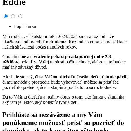
Eddie
Popis kurzu
Milí rodičia, v školskom roku 2023/2024 sme sa rozhodli, že
ukážkové hodiny robiť
nebudeme
. Rozhodli sme sa tak na základe
našich skúsenosti počas minulých rokov.
Garantujeme ale
vrátenie peňazí po adaptačnej dobe 2-3
týždňov
, pokiaľ sa Vašej ratolesti páčiť nebude, alebo na to budete
mať iný závažný dôvod.
Ak si nie ste istý, či
sa Vášmu dieťaťu
(Vašim deťom)
bude páčiť
,
či mu metóda a prostredie bude vyhovovať, môžete sa prísť iba
pozrieť do prebiehajúcich skupín a podľa toho sa rozhodnete.
Dá to Vášmu dieťaťu aj reálny obraz o tom, ako funguje skupinka,
aký tam je lektor, aký kolektív tvoria deti.
Prihláste sa nezáväzne a my Vám
ponúkneme možnosť prísť sa pozrieť do
skupinky, ak to kapacitne ešte bude