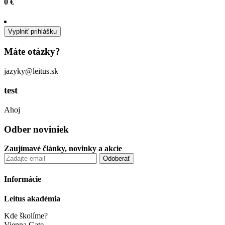
0 €
Vyplniť prihlášku
Máte otázky?
jazyky@leitus.sk
test
Ahoj
Odber noviniek
Zaujímavé články, novinky a akcie
Informácie
Leitus akadémia
Kde školíme?
Vienna Gate