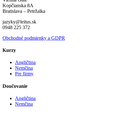
Kopčianska 8A
Bratislava – Petržalka
jazyky@leitus.sk
0948 225 372
Obchodné podmienky a GDPR
Kurzy
Angličtina
Nemčina
Pre firmy
Doučovanie
Angličtina
Nemčina