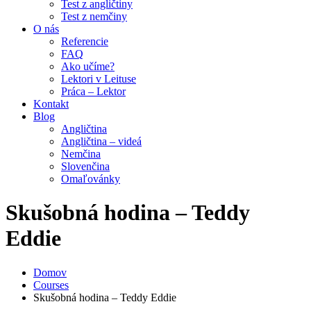
Test z angličtiny
Test z nemčiny
O nás
Referencie
FAQ
Ako učíme?
Lektori v Leituse
Práca – Lektor
Kontakt
Blog
Angličtina
Angličtina – videá
Nemčina
Slovenčina
Omaľovánky
Skušobná hodina – Teddy
Eddie
Domov
Courses
Skušobná hodina – Teddy Eddie