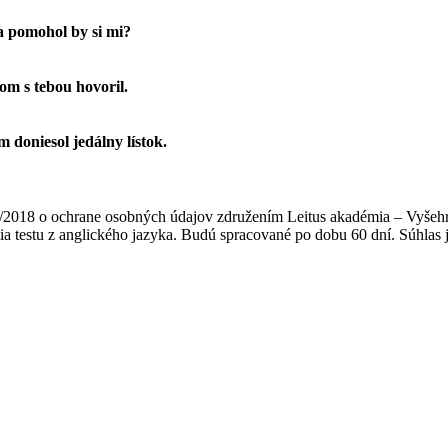
 a pomohol by si mi?
om s tebou hovoril.
 doniesol jedálny lístok.
/2018 o ochrane osobných údajov združením Leitus akadémia – Vyšehr
nia testu z anglického jazyka. Budú spracované po dobu 60 dní. Súhla