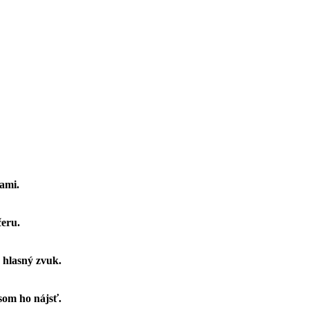
ňami.
čeru.
 hlasný zvuk.
som ho nájsť.