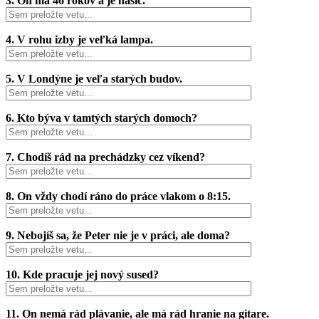
3. On má 46 rokov a je hasič.
4. V rohu izby je veľká lampa.
5. V Londýne je veľa starých budov.
6. Kto býva v tamtých starých domoch?
7. Chodíš rád na prechádzky cez víkend?
8. On vždy chodí ráno do práce vlakom o 8:15.
9. Nebojíš sa, že Peter nie je v práci, ale doma?
10. Kde pracuje jej nový sused?
11. On nemá rád plávanie, ale má rád hranie na gitare.