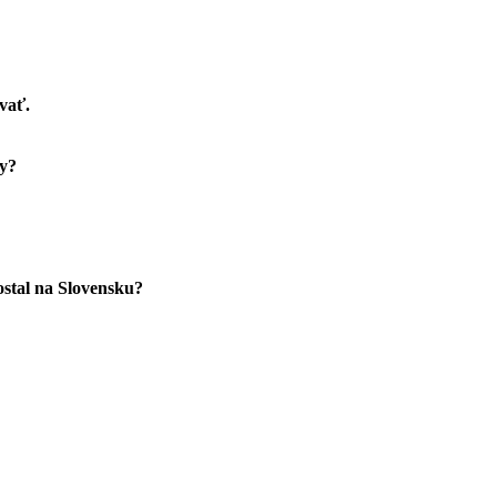
vať.
vy?
zostal na Slovensku?