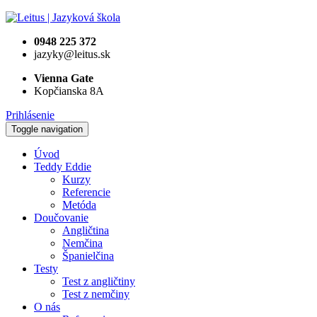
0948 225 372
jazyky@leitus.sk
Vienna Gate
Kopčianska 8A
Prihlásenie
Toggle navigation
Úvod
Teddy Eddie
Kurzy
Referencie
Metóda
Doučovanie
Angličtina
Nemčina
Španielčina
Testy
Test z angličtiny
Test z nemčiny
O nás