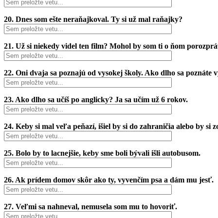
20. Dnes som ešte neraňajkoval. Ty si už mal raňajky?
21. Už si niekedy videl ten film? Mohol by som ti o ňom porozprá
22. Oni dvaja sa poznajú od vysokej školy. Ako dlho sa poznáte 
23. Ako dlho sa učíš po anglicky? Ja sa učím už 6 rokov.
24. Keby si mal veľa peňazí, išiel by si do zahraničia alebo by si 
25. Bolo by to lacnejšie, keby sme boli bývali išli autobusom.
26. Ak prídem domov skôr ako ty, vyvenčím psa a dám mu jesť.
27. Veľmi sa nahneval, nemusela som mu to hovoriť.