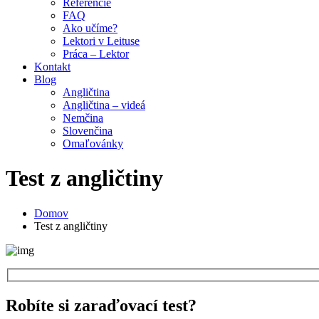
Referencie
FAQ
Ako učíme?
Lektori v Leituse
Práca – Lektor
Kontakt
Blog
Angličtina
Angličtina – videá
Nemčina
Slovenčina
Omaľovánky
Test z angličtiny
Domov
Test z angličtiny
Robíte si zaraďovací test?