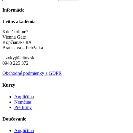
Informácie
Leitus akadémia
Kde školíme?
Vienna Gate
Kopčianska 8A
Bratislava – Petržalka
jazyky@leitus.sk
0948 225 372
Obchodné podmienky a GDPR
Kurzy
Angličtina
Nemčina
Pre firmy
Doučovanie
Angličtina