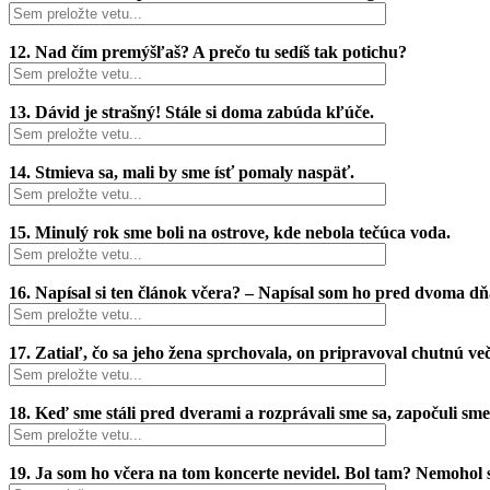
12. Nad čím premýšľaš? A prečo tu sedíš tak potichu?
13. Dávid je strašný! Stále si doma zabúda kľúče.
14. Stmieva sa, mali by sme ísť pomaly naspäť.
15. Minulý rok sme boli na ostrove, kde nebola tečúca voda.
16. Napísal si ten článok včera? – Napísal som ho pred dvoma d
17. Zatiaľ, čo sa jeho žena sprchovala, on pripravoval chutnú ve
18. Keď sme stáli pred dverami a rozprávali sme sa, započuli sme
19. Ja som ho včera na tom koncerte nevidel. Bol tam? Nemohol 