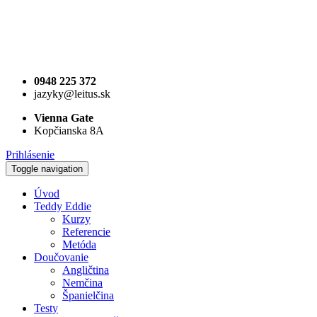
0948 225 372
jazyky@leitus.sk
Vienna Gate
Kopčianska 8A
Prihlásenie
Toggle navigation
Úvod
Teddy Eddie
Kurzy
Referencie
Metóda
Doučovanie
Angličtina
Nemčina
Španielčina
Testy