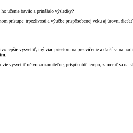
 ho učenie bavilo a prinášalo výsledky?
lnom prístupe, trpezlivosti a výučbe prispôsobenej veku aj úrovni dieť
ivo lepšie vysvetliť, iný viac priestoru na precvičenie a ďalší sa na hod
ním
.
vie vysvetliť učivo zrozumiteľne, prispôsobiť tempo, zamerať sa na slab