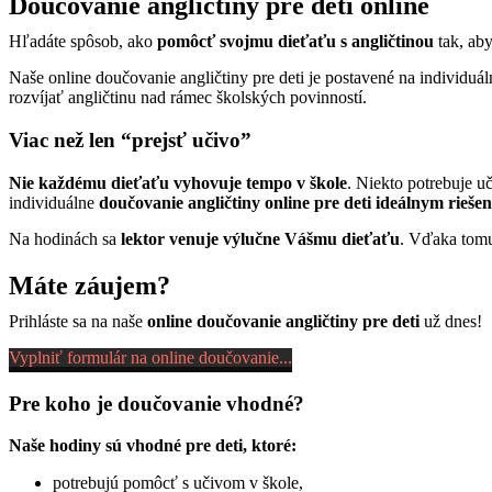
Doučovanie angličtiny pre deti online
Hľadáte spôsob, ako
pomôcť svojmu dieťaťu s angličtinou
tak, aby
Naše online doučovanie angličtiny pre deti je postavené na individuá
rozvíjať angličtinu nad rámec školských povinností.
Viac než len “prejsť učivo”
Nie každému dieťaťu vyhovuje tempo v škole
. Niekto potrebuje uč
individuálne
doučovanie angličtiny online pre deti ideálnym rieše
Na hodinách sa
lektor venuje výlučne Vášmu dieťaťu
. Vďaka tomu 
Máte záujem?
Prihláste sa na naše
online doučovanie angličtiny pre deti
už dnes!
Vyplniť formulár na online doučovanie...
Pre koho je doučovanie vhodné?
Naše hodiny sú vhodné pre deti, ktoré:
potrebujú pomôcť s učivom v škole,