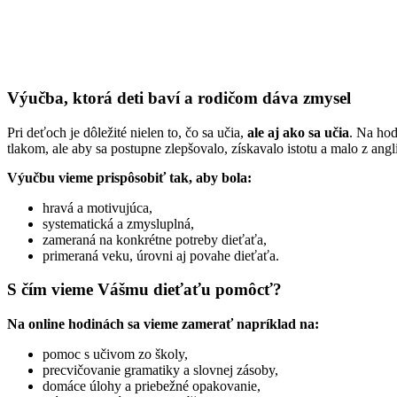
Výučba, ktorá deti baví a rodičom dáva zmysel
Pri deťoch je dôležité nielen to, čo sa učia,
ale aj ako sa učia
. Na ho
tlakom, ale aby sa postupne zlepšovalo, získavalo istotu a malo z angl
Výučbu vieme prispôsobiť tak, aby bola:
hravá a motivujúca,
systematická a zmysluplná,
zameraná na konkrétne potreby dieťaťa,
primeraná veku, úrovni aj povahe dieťaťa.
S čím vieme Vášmu dieťaťu pomôcť?
Na online hodinách sa vieme zamerať napríklad na:
pomoc s učivom zo školy,
precvičovanie gramatiky a slovnej zásoby,
domáce úlohy a priebežné opakovanie,