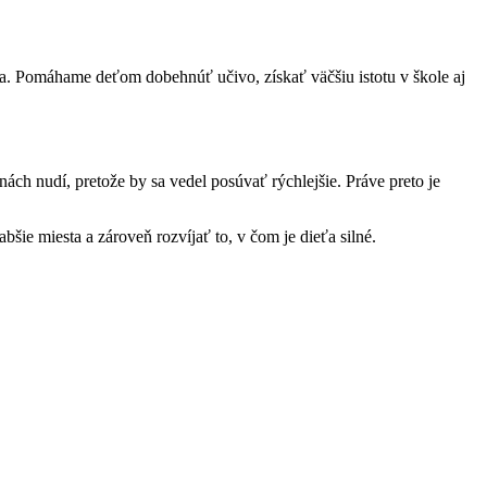
aťa. Pomáhame deťom dobehnúť učivo, získať väčšiu istotu v škole aj
inách nudí, pretože by sa vedel posúvať rýchlejšie. Práve preto je
šie miesta a zároveň rozvíjať to, v čom je dieťa silné.