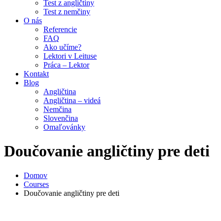
Test z angličtiny
Test z nemčiny
O nás
Referencie
FAQ
Ako učíme?
Lektori v Leituse
Práca – Lektor
Kontakt
Blog
Angličtina
Angličtina – videá
Nemčina
Slovenčina
Omaľovánky
Doučovanie angličtiny pre deti
Domov
Courses
Doučovanie angličtiny pre deti