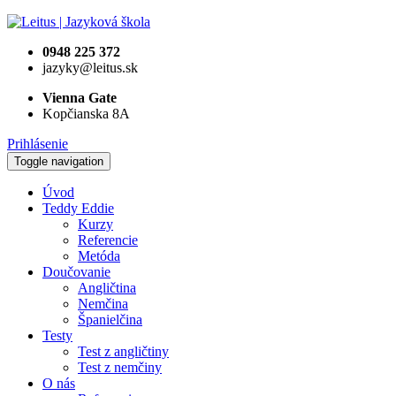
0948 225 372
jazyky@leitus.sk
Vienna Gate
Kopčianska 8A
Prihlásenie
Toggle navigation
Úvod
Teddy Eddie
Kurzy
Referencie
Metóda
Doučovanie
Angličtina
Nemčina
Španielčina
Testy
Test z angličtiny
Test z nemčiny
O nás