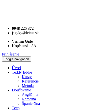
0948 225 372
jazyky@leitus.sk
Vienna Gate
Kopčianska 8A
Prihlásenie
Toggle navigation
Úvod
Teddy Eddie
Kurzy
Referencie
Metóda
Doučovanie
Angličtina
Nemčina
Španielčina
Testy