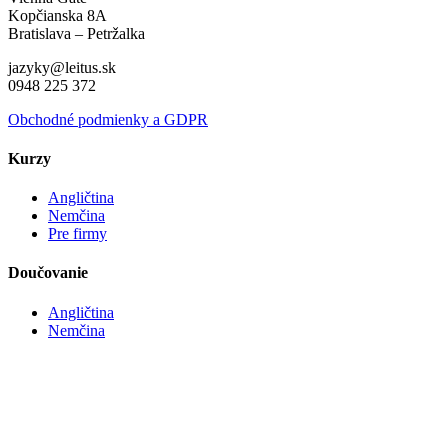
Kopčianska 8A
Bratislava – Petržalka
jazyky@leitus.sk
0948 225 372
Obchodné podmienky a GDPR
Kurzy
Angličtina
Nemčina
Pre firmy
Doučovanie
Angličtina
Nemčina