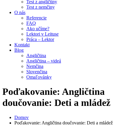
Test z angličtiny
Test z nemčiny
O nás
Referencie
FAQ
Ako učíme?
Lektori v Leituse
Práca – Lektor
Kontakt
Blog
Angličtina
Angličtina – videá
Nemčina
Slovenčina
Omaľovánky
Poďakovanie: Angličtina
doučovanie: Deti a mládež
Domov
Poďakovanie: Angličtina doučovanie: Deti a mládež