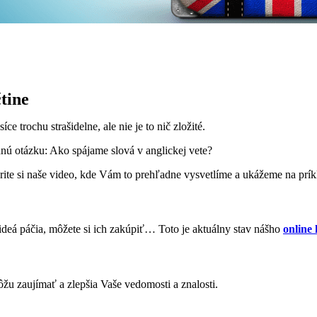
čtine
 trochu strašidelne, ale nie je to nič zložité.
ladnú otázku: Ako spájame slová v anglickej vete?
zrite si naše video, kde Vám to prehľadne vysvetlíme a ukážeme na prík
ideá páčia, môžete si ich zakúpiť… Toto je aktuálny stav nášho
online
ôžu zaujímať a zlepšia Vaše vedomosti a znalosti.