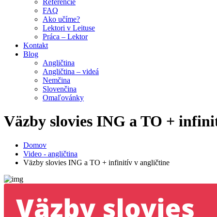
Referencie
FAQ
Ako učíme?
Lektori v Leituse
Práca – Lektor
Kontakt
Blog
Angličtina
Angličtina – videá
Nemčina
Slovenčina
Omaľovánky
Väzby slovies ING a TO + infinit
Domov
Video - angličtina
Väzby slovies ING a TO + infinitív v angličtine