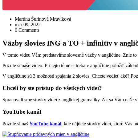
Martina Šurinová Mravíková
mar 09, 2022
0 Comments
Väzby slovies ING a TO + infinitív v angli
V tomto videu Vám predstavíme slovesné väzby v angličtine. Znie to síce
Pozrite si naše video. Pri tejto téme si treba v angličtine položiť zák
V angličtine sú 3 možnosti spájania 2 slovies. Chcete vedieť aké? Po
Chceli by ste prístup do všetkých videí?
Spracovali sme stovky videí z anglickej gramatiky. Ak sa Vám naše v
YouTube kanál
Pozrite si náš
YouTube kanál
, kde nájdete stovky videí, ktoré Vás m