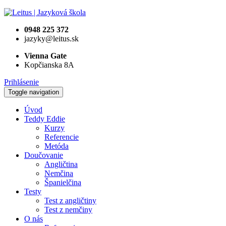
0948 225 372
jazyky@leitus.sk
Vienna Gate
Kopčianska 8A
Prihlásenie
Toggle navigation
Úvod
Teddy Eddie
Kurzy
Referencie
Metóda
Doučovanie
Angličtina
Nemčina
Španielčina
Testy
Test z angličtiny
Test z nemčiny
O nás