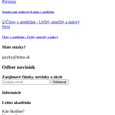
Previous
Stupňovanie prídavných mien v angličtine
Next
Členy v angličtine : Určitý, neurčitý a nulový
Máte otázky?
jazyky@leitus.sk
Odber noviniek
Zaujímavé články, novinky a akcie
Informácie
Leitus akadémia
Kde školíme?