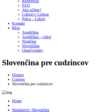
Referencie
FAQ
Ako učíme?
Lektori v Leituse
Práca – Lektor
Kontakt
Blog
Angličtina
Angličtina – videá
Nemčina
Slovenčina
Omaľovánky
Slovenčina pre cudzincov
Domov
Courses
Slovenčina pre cudzincov
Home
Skupinové | Slovenčina