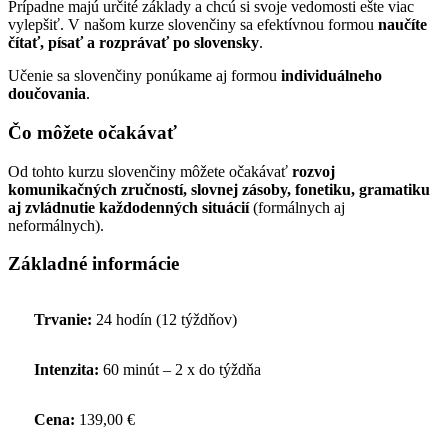
Prípadne majú určité základy a chcú si svoje vedomosti ešte viac
vylepšiť. V našom kurze slovenčiny sa efektívnou formou
naučíte
čítať, písať a rozprávať po slovensky
.
Učenie sa slovenčiny ponúkame aj formou
individuálneho
doučovania
.
Čo môžete očakávať
Od tohto kurzu slovenčiny môžete očakávať
rozvoj
komunikačných zručností, slovnej zásoby, fonetiku, gramatiku
aj zvládnutie každodenných situácií
(formálnych aj
neformálnych).
Základné informácie
Trvanie:
24 hodín (12 týždňov)
Intenzita:
60 minút – 2 x do týždňa
Cena:
139,00 €