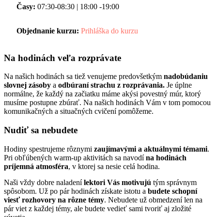
Časy:
07:30-08:30 | 18:00 -19:00
Objednanie kurzu:
Prihláška do kurzu
Na hodinách veľa rozprávate
Na našich hodinách sa tiež venujeme predovšetkým
nadobúdaniu
slovnej zásoby
a
odbúraní strachu z rozprávania.
Je úplne
normálne, že každý na začiatku máme akýsi povestný múr, ktorý
musíme postupne zbúrať. Na našich hodinách Vám v tom pomocou
komunikačných a situačných cvičení pomôžeme.
Nudiť sa nebudete
Hodiny spestrujeme rôznymi
zaujímavými a aktuálnymi témami
.
Pri obľúbených warm-up aktivitách sa navodí
na hodinách
príjemná atmosféra
, v ktorej sa nesie celá hodina.
Naši vždy dobre naladení
lektori Vás motivujú
tým správnym
spôsobom. Už po pár hodinách získate istotu a
budete schopní
viesť rozhovory na rôzne témy
. Nebudete už obmedzení len na
pár viet z každej témy, ale budete vedieť sami tvoriť aj zložité