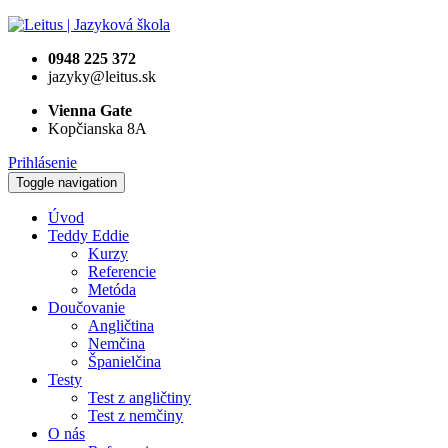
0948 225 372
jazyky@leitus.sk
Vienna Gate
Kopčianska 8A
Prihlásenie
Toggle navigation
Úvod
Teddy Eddie
Kurzy
Referencie
Metóda
Doučovanie
Angličtina
Nemčina
Španielčina
Testy
Test z angličtiny
Test z nemčiny
O nás