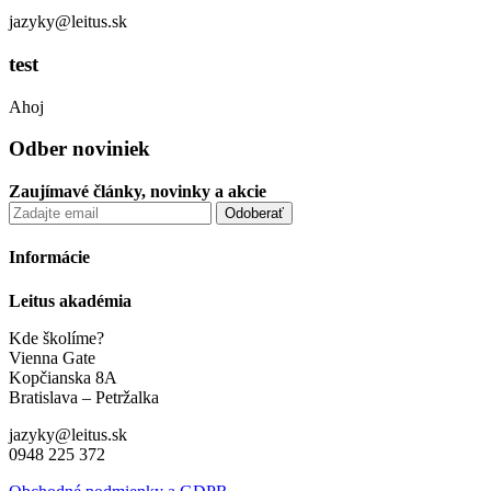
jazyky@leitus.sk
test
Ahoj
Odber noviniek
Zaujímavé články, novinky a akcie
Informácie
Leitus akadémia
Kde školíme?
Vienna Gate
Kopčianska 8A
Bratislava – Petržalka
jazyky@leitus.sk
0948 225 372