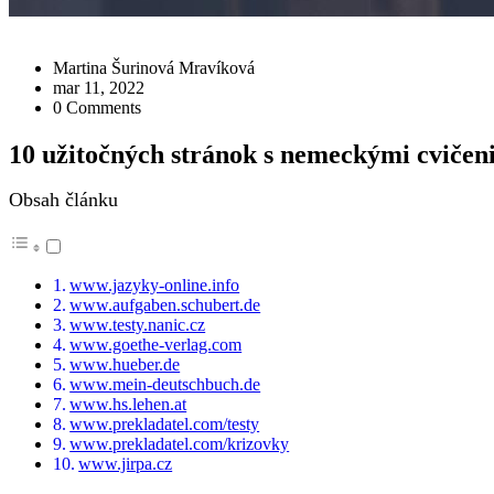
Martina Šurinová Mravíková
mar 11, 2022
0 Comments
10 užitočných stránok s nemeckými cvičen
Obsah článku
www.jazyky-online.info
www.aufgaben.schubert.de
www.testy.nanic.cz
www.goethe-verlag.com
www.hueber.de
www.mein-deutschbuch.de
www.hs.lehen.at
www.prekladatel.com/testy
www.prekladatel.com/krizovky
www.jirpa.cz