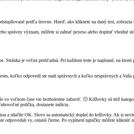
 odstupňované podľa úrovne. Hneď, ako kliknete na daný test, zobrazia 
ebo správny význam, môžete si zahrať pexeso alebo doplniť vhodné slo
. Stránka je veľmi prehľadná. Pri každom teste je napísané, na ktorú 
estu, koľko odpovedí ste mali správnych a koľko nesprávnych a Vaša 
 Vás vo voľnom čase vie bezbolestne zabaviť. 🙂 Krížovky sú tiež kateg
ubovoľné políčka, dostanete indíciu.
u a stlačíte OK. Slovo sa automatický doplní do krížovky. Ak si nevi
e odpovedali vy, ostanú čierne. Po vyplnení tajničky môžete kliknúť n