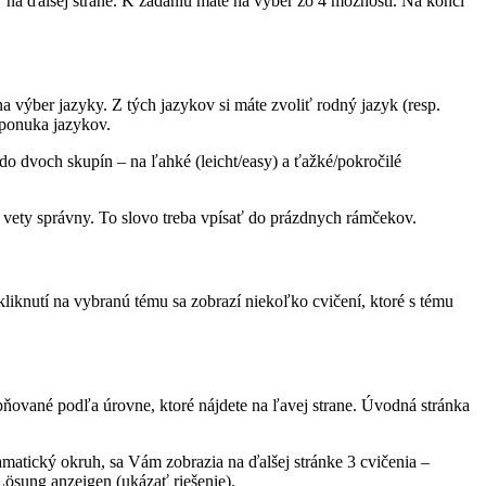
ď na ďalšej strane. K zadaniu máte na výber zo 4 možností. Na konci
na výber jazyky. Z tých jazykov si máte zvoliť rodný jazyk (resp.
 ponuka jazykov.
do dvoch skupín – na ľahké (leicht/easy) a ťažké/pokročilé
ad vety správny. To slovo treba vpísať do prázdnych rámčekov.
kliknutí na vybranú tému sa zobrazí niekoľko cvičení, ktoré s tému
ňované podľa úrovne, ktoré nájdete na ľavej strane. Úvodná stránka
amatický okruh, sa Vám zobrazia na ďalšej stránke 3 cvičenia –
ösung anzeigen (ukázať riešenie).