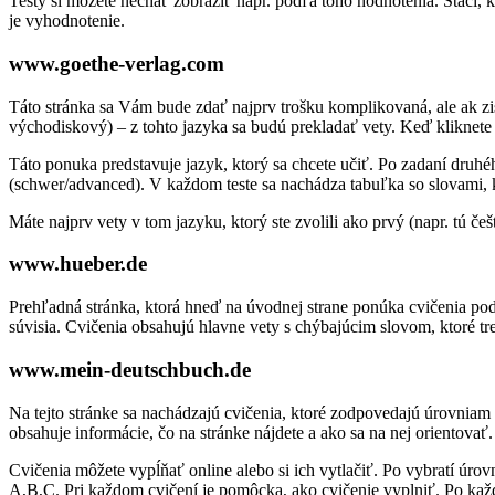
Testy si môžete nechať zobraziť napr. podľa toho hodnotenia. Stačí,
je vyhodnotenie.
www.goethe-verlag.com
Táto stránka sa Vám bude zdať najprv trošku komplikovaná, ale ak zist
východiskový) – z tohto jazyka sa budú prekladať vety. Keď kliknete 
Táto ponuka predstavuje jazyk, ktorý sa chcete učiť. Po zadaní druhé
(schwer/advanced). V každom teste sa nachádza tabuľka so slovami, k
Máte najprv vety v tom jazyku, ktorý ste zvolili ako prvý (napr. tú č
www.hueber.de
Prehľadná stránka, ktorá hneď na úvodnej strane ponúka cvičenia podľa
súvisia. Cvičenia obsahujú hlavne vety s chýbajúcim slovom, ktoré treb
www.mein-deutschbuch.de
Na tejto stránke sa nachádzajú cvičenia, ktoré zodpovedajú úrovnia
obsahuje informácie, čo na stránke nájdete a ako sa na nej orientovať.
Cvičenia môžete vypĺňať online alebo si ich vytlačiť. Po vybratí úro
A,B,C. Pri každom cvičení je pomôcka, ako cvičenie vyplniť. Po kaž