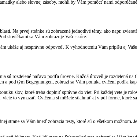
gramatiky alebo slovnej zásoby, mohli by Vám pomôcť nami odporúčané s
blasti. Na prvej stránke sú zobrazené jednotlivé témy, ako napr. zviera
Pod slovíčkami sa Vám zobrazuje Vaše skóre.
ám ukáže aj nesprávnu odpoveď. K vyhodnoteniu Vám pripíšu aj Vašu 
čenia sú rozdelené naľavo podľa úrovne. Každá úroveň je rozdelená na 
ngen a pod tým Begegnungen, zobrazí sa Vám ponuka cvičení podľa kapi
ponuku slov, ktoré treba doplniť správne do viet. Pri každej vete je rol
e, viete to vymazať. Cvičenia si môžete stiahnuť aj v pdf forme, ktoré
nej strane sa Vám hneď zobrazia testy, ktoré sú o všetkom možnom. Je t