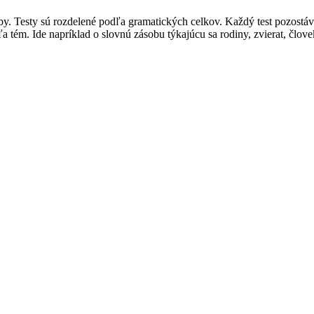
soby. Testy sú rozdelené podľa gramatických celkov. Každý test pozost
 tém. Ide napríklad o slovnú zásobu týkajúcu sa rodiny, zvierat, člov