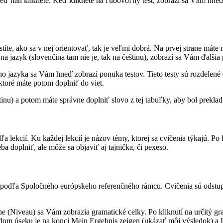
 keď naň kliknete. Keď kliknete na ľubovoľný test, zobrazí sa Vám hne
íte, ako sa v nej orientovať, tak je veľmi dobrá. Na prvej strane máte 
na jazyk (slovenčina tam nie je, tak na češtinu), zobrazí sa Vám ďalšia
ho jazyka sa Vám hneď zobrazí ponuka testov. Tieto testy sú rozdelené 
toré máte potom doplniť do viet.
eštinu) a potom máte správne doplniť slovo z tej tabuľky, aby bol prekl
 lekcií. Ku každej lekcií je názov témy, ktorej sa cvičenia týkajú. Po 
a doplniť, ale môže sa objaviť aj tajnička, či pexeso.
m podľa Spoločného európskeho referenčného rámcu. Cvičenia sú odstup
vne (Niveau) sa Vám zobrazia gramatické celky. Po kliknutí na určitý gr
dom úseku je na konci Mein Ergebnis zeigen (ukázať môj výsledok) a L