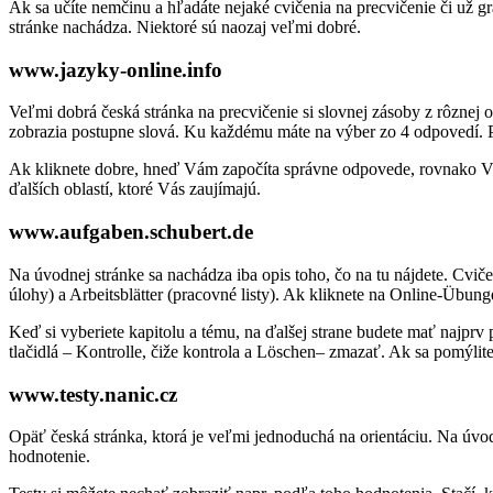
Ak sa učíte nemčinu a hľadáte nejaké cvičenia na precvičenie či už 
stránke nachádza. Niektoré sú naozaj veľmi dobré.
www.jazyky-online.info
Veľmi dobrá česká stránka na precvičenie si slovnej zásoby z rôznej o
zobrazia postupne slová. Ku každému máte na výber zo 4 odpovedí. 
Ak kliknete dobre, hneď Vám započíta správne odpovede, rovnako V
ďalších oblastí, ktoré Vás zaujímajú.
www.aufgaben.schubert.de
Na úvodnej stránke sa nachádza iba opis toho, čo na tu nájdete. Cvi
úlohy) a Arbeitsblätter (pracovné listy). Ak kliknete na Online-Übu
Keď si vyberiete kapitolu a tému, na ďalšej strane budete mať najprv 
tlačidlá – Kontrolle, čiže kontrola a Löschen– zmazať. Ak sa pomýlit
www.testy.nanic.cz
Opäť česká stránka, ktorá je veľmi jednoduchá na orientáciu. Na úvod
hodnotenie.