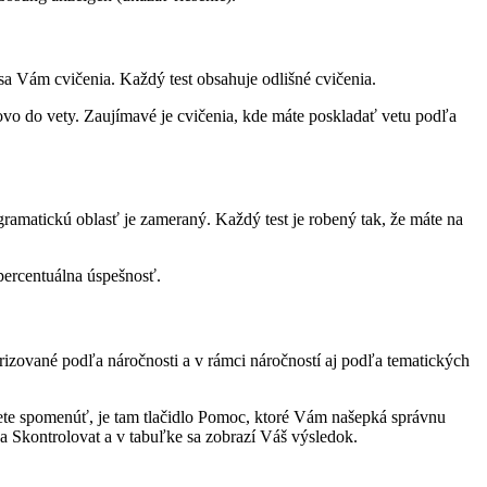
sa Vám cvičenia. Každý test obsahuje odlišné cvičenia.
vo do vety. Zaujímavé je cvičenia, kde máte poskladať vetu podľa
gramatickú oblasť je zameraný. Každý test je robený tak, že máte na
percentuálna úspešnosť.
orizované podľa náročnosti a v rámci náročností aj podľa tematických
ete spomenúť, je tam tlačidlo Pomoc, ktoré Vám našepká správnu
a Skontrolovat a v tabuľke sa zobrazí Váš výsledok.