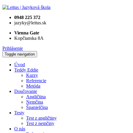
0948 225 372
jazyky@leitus.sk
Vienna Gate
Kopčianska 8A
Prihlásenie
Toggle navigation
Úvod
Teddy Eddie
Kurzy
Referencie
Metóda
Doučovanie
Angličtina
Nemčina
Španielčina
Testy
Test z angličtiny
Test z nemčiny
O nás