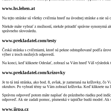
www.hs.lehen.at
Na tejto stránke sú všetky cvičenia hneď na úvodnej stránke a nie sú
Niekde máte vybrať z možností, niekde priradiť správne synonymá al
správneho slovosledu.
www.prekladatel.com/testy
Česká stránka s cvičeniami, ktoré sú pekne odstupňované podľa úrovne
výber z troch možných odpovedí.
Na konci, keď kliknete Odeslať, zobrazí sa Vám hneď Váš výsledok t
www.prekladatel.com/krizovky
Je to tá istá stránka, ako bod. 8, avšak, je zameraná na krížovky, čo
okruhov. Po vybratí témy sa Vám zobrazí krížovka. Keď kliknete na ľ
Správnu odpoveď potom máte napísať do prázdneho riadku pod indício
odpoveď. Ak ste zadali pomoc, písmenká v tajničke budú modré. Ak st
www.jirpa.cz