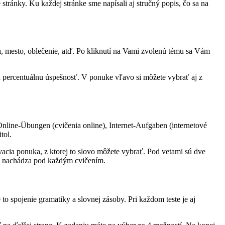
tránky. Ku každej stránke sme napísali aj stručný popis, čo sa na
tá, mesto, oblečenie, atď. Po kliknutí na Vami zvolenú tému sa Vám
percentuálnu úspešnosť. V ponuke vľavo si môžete vybrať aj z
Online-Übungen (cvičenia online), Internet-Aufgaben (internetové
tol.
ovacia ponuka, z ktorej to slovo môžete vybrať. Pod vetami sú dve
 sa nachádza pod každým cvičením.
o spojenie gramatiky a slovnej zásoby. Pri každom teste je aj