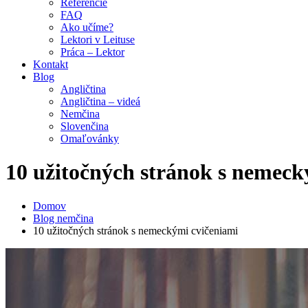
Referencie
FAQ
Ako učíme?
Lektori v Leituse
Práca – Lektor
Kontakt
Blog
Angličtina
Angličtina – videá
Nemčina
Slovenčina
Omaľovánky
10 užitočných stránok s nemeck
Domov
Blog nemčina
10 užitočných stránok s nemeckými cvičeniami