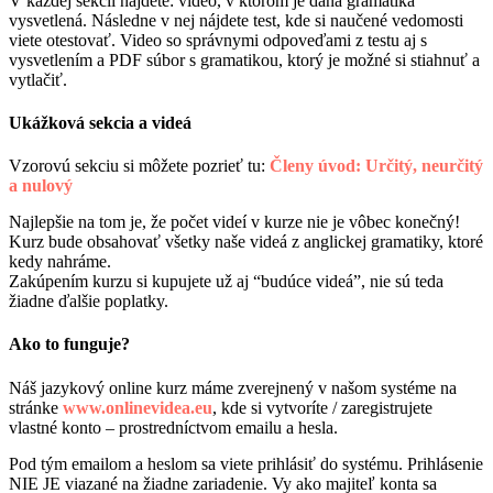
V každej sekcii nájdete: video, v ktorom je daná gramatika
vysvetlená. Následne v nej nájdete test, kde si naučené vedomosti
viete otestovať. Video so správnymi odpoveďami z testu aj s
vysvetlením a PDF súbor s gramatikou, ktorý je možné si stiahnuť a
vytlačiť.
Ukážková sekcia a videá
Vzorovú sekciu si môžete pozrieť tu:
Členy úvod: Určitý, neurčitý
a nulový
Najlepšie na tom je, že počet videí v kurze nie je vôbec konečný!
Kurz bude obsahovať všetky naše videá z anglickej gramatiky, ktoré
kedy nahráme.
Zakúpením kurzu si kupujete už aj “budúce videá”, nie sú teda
žiadne ďalšie poplatky.
Ako to funguje?
Náš jazykový online kurz máme zverejnený v našom systéme na
stránke
www.onlinevidea.eu
, kde si vytvoríte / zaregistrujete
vlastné konto – prostredníctvom emailu a hesla.
Pod tým emailom a heslom sa viete prihlásiť do systému. Prihlásenie
NIE JE viazané na žiadne zariadenie. Vy ako majiteľ konta sa