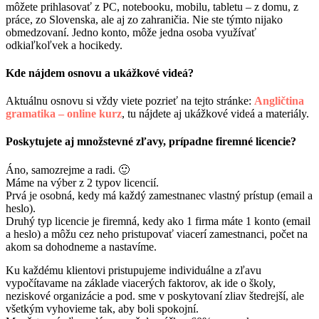
môžete prihlasovať z PC, notebooku, mobilu, tabletu – z domu, z
práce, zo Slovenska, ale aj zo zahraničia. Nie ste týmto nijako
obmedzovaní. Jedno konto, môže jedna osoba využívať
odkiaľkoľvek a hocikedy.
Kde nájdem osnovu a ukážkové videá?
Aktuálnu osnovu si vždy viete pozrieť na tejto stránke:
Angličtina
gramatika – online kurz
, tu nájdete aj ukážkové videá a materiály.
Poskytujete aj množstevné zľavy, prípadne firemné licencie?
Áno, samozrejme a radi. 🙂
Máme na výber z 2 typov licencií.
Prvá je osobná, kedy má každý zamestnanec vlastný prístup (email a
heslo).
Druhý typ licencie je firemná, kedy ako 1 firma máte 1 konto (email
a heslo) a môžu cez neho pristupovať viacerí zamestnanci, počet na
akom sa dohodneme a nastavíme.
Ku každému klientovi pristupujeme individuálne a zľavu
vypočítavame na základe viacerých faktorov, ak ide o školy,
neziskové organizácie a pod. sme v poskytovaní zliav štedrejší, ale
všetkým vyhovieme tak, aby boli spokojní.