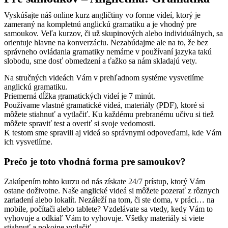
Vyskúšajte náš online kurz angličtiny vo forme videí, ktorý je
zameraný na kompletnú anglickú gramatiku a je vhodný pre
samoukov. Veľa kurzov, či už skupinových alebo individuálnych, sa
orientuje hlavne na konverzáciu. Nezabúdajme ale na to, že bez
správneho ovládania gramatiky nemáme v používaní jazyka takú
slobodu, sme dosť obmedzení a ťažko sa nám skladajú vety.
Na stručných videách Vám v prehľadnom systéme vysvetlíme
anglickú gramatiku.
Priemerná dĺžka gramatických videí je 7 minút.
Používame vlastné gramatické videá, materiály (PDF), ktoré si
môžete stiahnuť a vytlačiť. Ku každému prebranému učivu si tiež
môžete spraviť test a overiť si svoje vedomosti.
K testom sme spravili aj videá so správnymi odpoveďami, kde Vám
ich vysvetlíme.
Prečo je toto vhodná forma pre samoukov?
Zakúpením tohto kurzu od nás získate 24/7 prístup, ktorý Vám
ostane doživotne. Naše anglické videá si môžete pozerať z rôznych
zariadení alebo lokalít. Nezáleží na tom, či ste doma, v práci… na
mobile, počítači alebo tablete? Vzdelávate sa vtedy, kedy Vám to
vyhovuje a odkiaľ Vám to vyhovuje. Všetky materiály si viete
stiahnuť a pokojne vytlačiť.