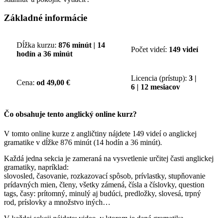
Základné informácie
Dĺžka kurzu:
876 minút | 14
Počet videí:
149 videí
hodín a 36 minút
Licencia (prístup):
3 |
Cena:
od 49,00 €
6 | 12 mesiacov
Čo obsahuje tento anglický online kurz?
V tomto online kurze z angličtiny nájdete 149 videí o anglickej
gramatike v dĺžke 876 minút (14 hodín a 36 minút).
Každá jedna sekcia je zameraná na vysvetlenie určitej časti anglickej
gramatiky, napríklad:
slovosled, časovanie, rozkazovací spôsob, prívlastky, stupňovanie
prídavných mien, členy, všetky zámená, čísla a číslovky, question
tags, časy: prítomný, minulý aj budúci, predložky, slovesá, trpný
rod, príslovky a množstvo iných…