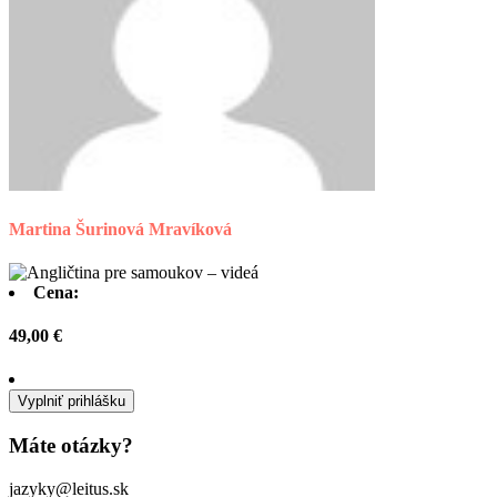
Martina Šurinová Mravíková
Cena:
49,00 €
Vyplniť prihlášku
Máte otázky?
jazyky@leitus.sk