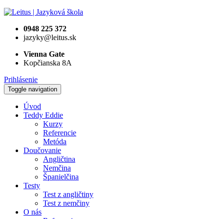
0948 225 372
jazyky@leitus.sk
Vienna Gate
Kopčianska 8A
Prihlásenie
Toggle navigation
Úvod
Teddy Eddie
Kurzy
Referencie
Metóda
Doučovanie
Angličtina
Nemčina
Španielčina
Testy
Test z angličtiny
Test z nemčiny
O nás