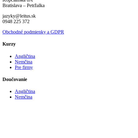
Bratislava – Petržalka
jazyky@leitus.sk
0948 225 372
Obchodné podmienky a GDPR
Kurzy
Angličtina
Nemčina
Pre firmy
Doučovanie
Angličtina
Nemčina