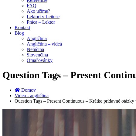
Referencie
FAQ
Ako učíme?
Lektori v Leituse
Práca – Lektor
Kontakt
Blog
Angličtina
Angličtina – videá
Nemčina
Slovenčina
Omaľovánky
Question Tags – Present Contin
Domov
Video - angličtina
Question Tags – Present Continuous – Krátke prídavné otázky