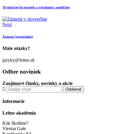
10 užitočných stránok s cvičeniami z angličtiny
Next
Zámená (pronominá)
Máte otázky?
jazyky@leitus.sk
Odber noviniek
Zaujímavé články, novinky a akcie
Informácie
Leitus akadémia
Kde školíme?
Vienna Gate
Kopčianska 8A