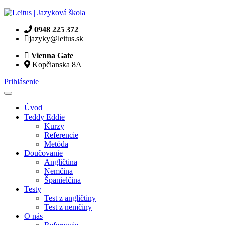
0948 225 372
jazyky@leitus.sk
Vienna Gate
Kopčianska 8A
Prihlásenie
Toggle
navigation
Úvod
Teddy Eddie
Kurzy
Referencie
Metóda
Doučovanie
Angličtina
Nemčina
Španielčina
Testy
Test z angličtiny
Test z nemčiny
O nás