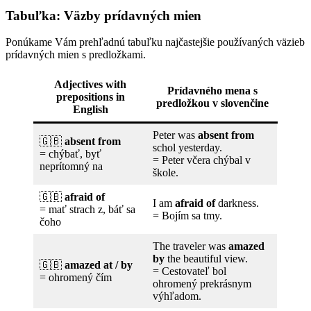
Tabuľka: Väzby prídavných mien
Ponúkame Vám prehľadnú tabuľku najčastejšie používaných väzieb
prídavných mien s predložkami.
Adjectives with
Prídavného mena s
prepositions in
predložkou v slovenčine
English
Peter was
absent from
🇬🇧
absent from
schol yesterday.
= chýbať, byť
= Peter včera chýbal v
neprítomný na
škole.
🇬🇧
afraid of
I am
afraid of
darkness.
= mať strach z, báť sa
= Bojím sa tmy.
čoho
The traveler was
amazed
by
the beautiful view.
🇬🇧
amazed at / by
= Cestovateľ bol
= ohromený čím
ohromený prekrásnym
výhľadom.