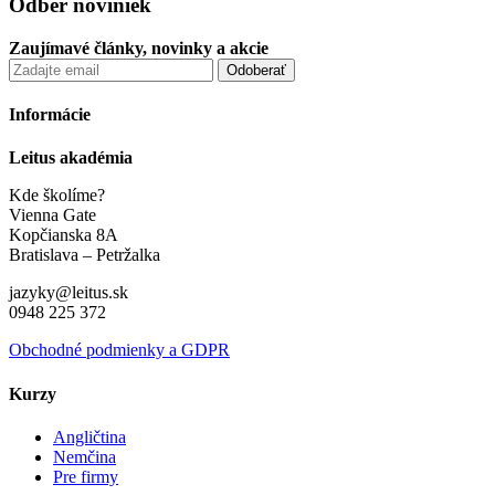
Odber noviniek
Zaujímavé články, novinky a akcie
Informácie
Leitus akadémia
Kde školíme?
Vienna Gate
Kopčianska 8A
Bratislava – Petržalka
jazyky@leitus.sk
0948 225 372
Obchodné podmienky a GDPR
Kurzy
Angličtina
Nemčina
Pre firmy