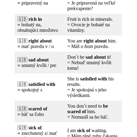
=
pripravený na
= Je pripravená na veľké
prekvapenie?
🇬🇧
rich in
Fruit is rich in minerals.
=
bohatý na,
= Ovocie je bohaté na
obsahujúci množstvo
vitamíny.
🇬🇧
right about
You are
right about
him.
=
mať pravdu v / o
= Máš o ňom pravdu.
Don´t be
sad about
it!
🇬🇧
sad about
= Nebuď smutný kvôli
=
smutný kvôli / pre
tomu!
She is
satisfied with
his
🇬🇧
satisfied with
results.
=
spokojný s
= Je spokojná s jeho
výsledkami.
You don´t need to
be
🇬🇧
scared of
scared of
him.
=
báť sa čoho
= Nemusíš sa ho báť.
🇬🇧
sick of
I am
sick of
waiting.
=
znechutený z/ mať
= Mám plné zuby čakania.