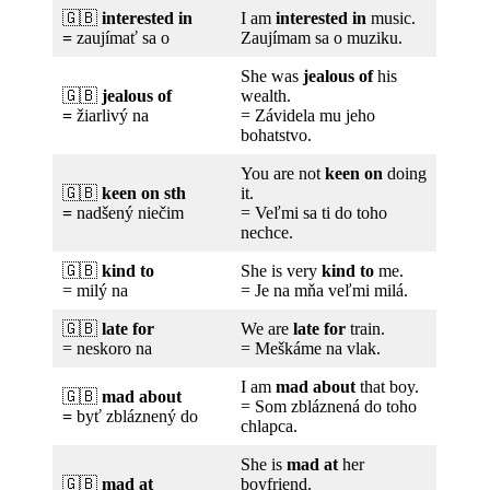
🇬🇧
interested in
I am
interested in
music.
=
zaujímať sa o
Zaujímam sa o muziku.
She was
jealous of
his
🇬🇧
jealous of
wealth.
=
žiarlivý na
= Závidela mu jeho
bohatstvo.
You are not
keen on
doing
🇬🇧
keen on sth
it.
=
nadšený niečim
= Veľmi sa ti do toho
nechce.
🇬🇧
kind to
She is very
kind to
me.
= milý na
= Je na mňa veľmi milá.
🇬🇧
late for
We are
late for
train.
= neskoro na
= Meškáme na vlak.
I am
mad about
that boy.
🇬🇧
mad about
= Som zbláznená do toho
=
byť zbláznený do
chlapca.
She is
mad at
her
🇬🇧
mad at
boyfriend.