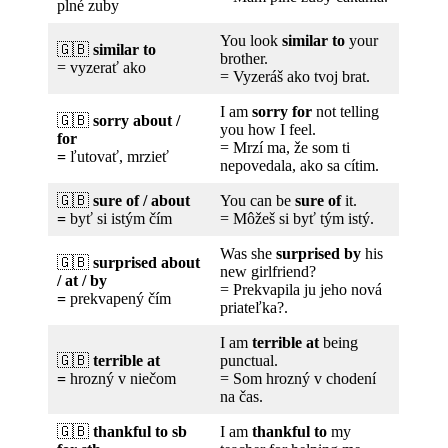
plné zuby
You look
similar to
your
🇬🇧
similar to
brother.
= vyzerať ako
= Vyzeráš ako tvoj brat.
I am
sorry for
not telling
🇬🇧
sorry about /
you how I feel.
for
= Mrzí ma, že som ti
=
ľutovať, mrzieť
nepovedala, ako sa cítim.
🇬🇧
sure of / about
You can be
sure of
it.
=
byť si istým čím
= Môžeš si byť tým istý.
Was she
surprised by
his
🇬🇧
surprised about
new girlfriend?
/ at / by
= Prekvapila ju jeho nová
=
prekvapený čím
priateľka?.
I am
terrible at
being
🇬🇧
terrible at
punctual.
=
hrozný v niečom
= Som hrozný v chodení
na čas.
🇬🇧
thankful to sb
I am
thankful to
my