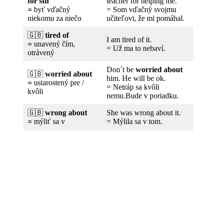
for sth
teacher for helping me.
=
byť vďačný
= Som vďačný svojmu
niekomu za niečo
učiteľovi, že mi pomáhal.
🇬🇧
tired of
I am tired of it.
=
unavený čím,
= Už ma to nebaví.
otrávený
Don´t be
worried about
🇬🇧
worried about
him. He will be ok.
=
ustarostený pre /
= Netráp sa kvôli
kvôli
nemu.Bude v poriadku.
🇬🇧
wrong about
She was wrong about it.
=
mýliť sa v
= Mýlila sa v tom.