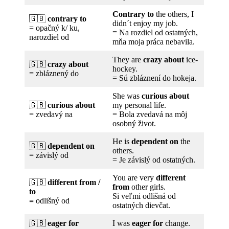
Contrary to
the others, I
🇬🇧
contrary to
didn´t enjoy my job.
= opačný k/ ku,
= Na rozdiel od ostatných,
narozdiel od
mňa moja práca nebavila.
They are
crazy about
ice-
🇬🇧
crazy about
hockey.
= zbláznený do
= Sú zbláznení do hokeja.
She was
curious about
🇬🇧
curious about
my personal life.
= zvedavý na
= Bola zvedavá na môj
osobný život.
He is
dependent on
the
🇬🇧
dependent on
others.
= závislý od
= Je závislý od ostatných.
You are very
different
🇬🇧
different from /
from
other girls.
to
Si veľmi odlišná od
=
odlišný od
ostatných dievčat.
🇬🇧
eager for
I was
eager for
change.