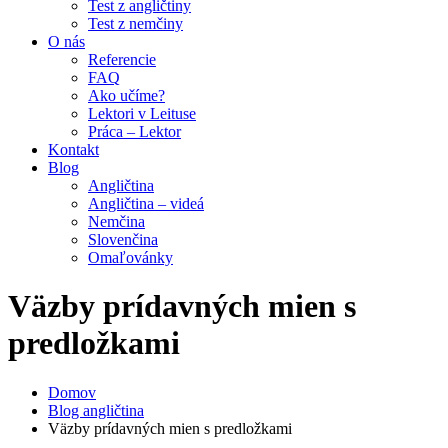
Test z angličtiny
Test z nemčiny
O nás
Referencie
FAQ
Ako učíme?
Lektori v Leituse
Práca – Lektor
Kontakt
Blog
Angličtina
Angličtina – videá
Nemčina
Slovenčina
Omaľovánky
Väzby prídavných mien s
predložkami
Domov
Blog angličtina
Väzby prídavných mien s predložkami