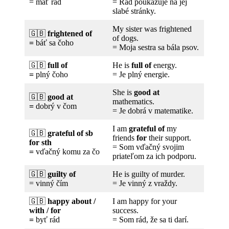
= mať rád
= Rád poukazuje na jej
slabé stránky.
My sister was frightened
🇬🇧
frightened of
of dogs.
=
báť sa čoho
= Moja sestra sa bála psov.
🇬🇧
full of
He is
full of
energy.
=
plný čoho
= Je plný energie.
She is
good at
🇬🇧
good at
mathematics.
=
dobrý v čom
= Je dobrá v matematike.
I am
grateful of
my
🇬🇧
grateful of sb
friends
for
their support.
for sth
= Som vďačný svojim
=
vďačný komu za čo
priateľom za ich podporu.
🇬🇧
guilty of
He is guilty of murder.
= vinný čím
= Je vinný z vraždy.
🇬🇧
happy about /
I am happy for your
with / for
success.
=
byť rád
= Som rád, že sa ti darí.