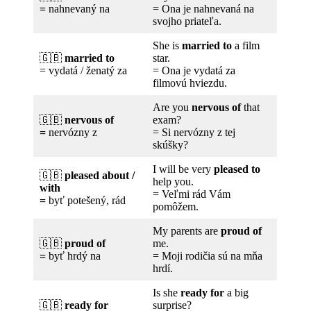
=
nahnevaný na
= Ona je nahnevaná na
svojho priateľa.
She is
married to
a film
🇬🇧
married to
star.
= vydatá / ženatý za
= Ona je vydatá za
filmovú hviezdu.
Are you
nervous of
that
🇬🇧
nervous of
exam?
=
nervózny z
= Si nervózny z tej
skúšky?
I will be very
pleased to
🇬🇧
pleased about /
help you.
with
= Veľmi rád Vám
=
byť potešený, rád
pomôžem.
My parents are
proud of
🇬🇧
proud of
me.
=
byť hrdý na
= Moji rodičia sú na mňa
hrdí.
Is she
ready for
a big
🇬🇧
ready for
surprise?