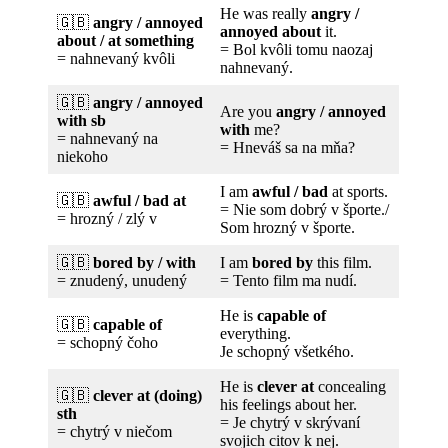
He was really
angry /
🇬🇧
angry / annoyed
annoyed about
it.
about / at something
= Bol kvôli tomu naozaj
= nahnevaný kvôli
nahnevaný.
🇬🇧
angry / annoyed
Are you
angry / annoyed
with sb
with
me?
= nahnevaný na
= Hneváš sa na mňa?
niekoho
I am
awful / bad
at sports.
🇬🇧
awful / bad at
= Nie som dobrý v športe./
= hrozný / zlý v
Som hrozný v športe.
🇬🇧
bored by / with
I am
bored by
this film.
= znudený, unudený
= Tento film ma nudí.
He is
capable of
🇬🇧
capable of
everything.
= schopný čoho
Je schopný všetkého.
He is
clever at
concealing
🇬🇧
clever at (doing)
his feelings about her.
sth
= Je chytrý v skrývaní
= chytrý v niečom
svojich citov k nej.