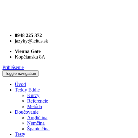
0948 225 372
jazyky@leitus.sk
Vienna Gate
Kopčianska 8A
Prihlásenie
Toggle navigation
Úvod
Teddy Eddie
Kurzy
Referencie
Metóda
Doučovanie
Angličtina
Nemčina
Španielčina
Testy