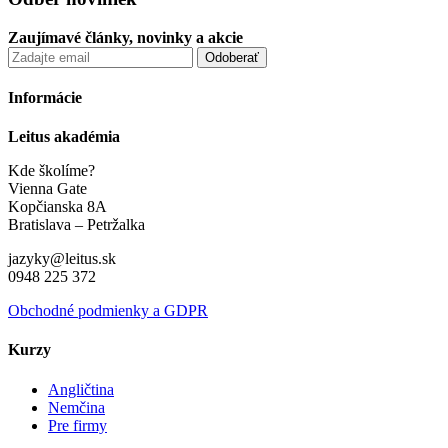
Zaujímavé články, novinky a akcie
Informácie
Leitus akadémia
Kde školíme?
Vienna Gate
Kopčianska 8A
Bratislava – Petržalka
jazyky@leitus.sk
0948 225 372
Obchodné podmienky a GDPR
Kurzy
Angličtina
Nemčina
Pre firmy