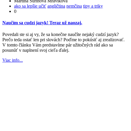
Martina Šurinová Mravíková
ako sa lepšie učiť
angličtina
nemčina
tipy a triky
0
Naučím sa cudzí jazyk! Teraz už naozaj.
Povedali ste si aj vy, že sa konečne naučíte nejaký cudzí jazyk?
Prečo teda ostať len pri slovách? Poďme to pokúsiť aj zrealizovať.
V tomto článku Vám predstavíme pár užitočných rád ako sa
posunúť v naplnení svoj cieľa ďalej.
Viac info...