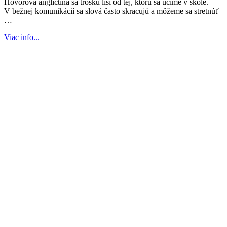
Hovorová angličtina sa trošku líši od tej, ktorú sa učíme v škole.
V bežnej komunikácií sa slová často skracujú a môžeme sa stretnúť
…
Viac info...