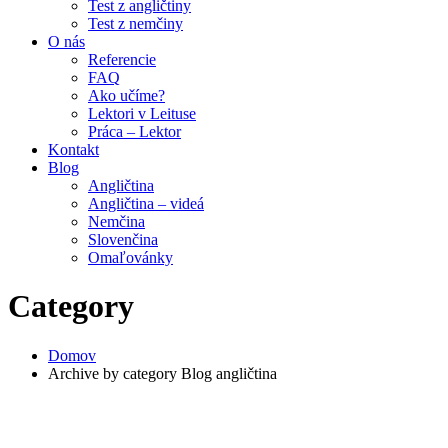
Test z angličtiny
Test z nemčiny
O nás
Referencie
FAQ
Ako učíme?
Lektori v Leituse
Práca – Lektor
Kontakt
Blog
Angličtina
Angličtina – videá
Nemčina
Slovenčina
Omaľovánky
Category
Domov
Archive by category Blog angličtina