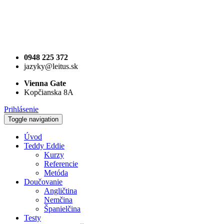
0948 225 372
jazyky@leitus.sk
Vienna Gate
Kopčianska 8A
Prihlásenie
Toggle navigation
Úvod
Teddy Eddie
Kurzy
Referencie
Metóda
Doučovanie
Angličtina
Nemčina
Španielčina
Testy