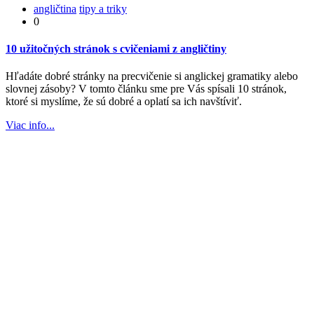
angličtina
tipy a triky
0
10 užitočných stránok s cvičeniami z angličtiny
Hľadáte dobré stránky na precvičenie si anglickej gramatiky alebo
slovnej zásoby? V tomto článku sme pre Vás spísali 10 stránok,
ktoré si myslíme, že sú dobré a oplatí sa ich navštíviť.
Viac info...