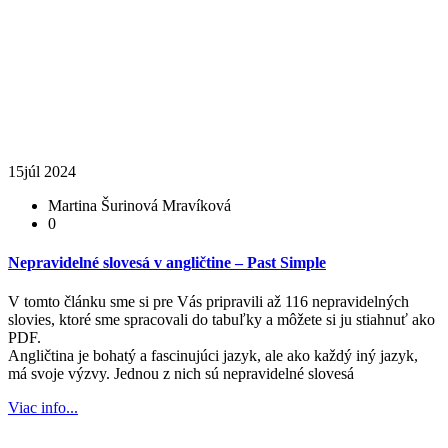
15
júl 2024
Martina Šurinová Mravíková
0
Nepravidelné slovesá v angličtine – Past Simple
V tomto článku sme si pre Vás pripravili až 116 nepravidelných
slovies, ktoré sme spracovali do tabuľky a môžete si ju stiahnuť ako
PDF.
Angličtina je bohatý a fascinujúci jazyk, ale ako každý iný jazyk,
má svoje výzvy. Jednou z nich sú nepravidelné slovesá
Viac info...