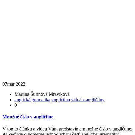
07
mar 2022
Martina Šurinová Mravíková
anglická gramatika
angličtina
videá z angličtiny
0
Množné číslo v angličtine
V tomto článku a videu Vám predstavíme množné číslo v angličtine.
Aj keď ide o pomerne jednoduchšiu časť anglickej gramatiky, …