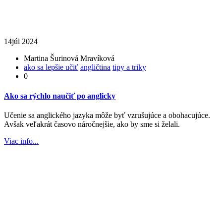
14
júl 2024
Martina Šurinová Mravíková
ako sa lepšie učiť
angličtina
tipy a triky
0
Ako sa rýchlo naučiť po anglicky
Učenie sa anglického jazyka môže byť vzrušujúce a obohacujúce.
Avšak veľakrát časovo náročnejšie, ako by sme si želali.
Viac info...