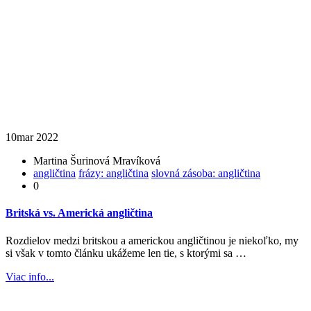
10
mar 2022
Martina Šurinová Mravíková
angličtina
frázy: angličtina
slovná zásoba: angličtina
0
Britská vs. Americká angličtina
Rozdielov medzi britskou a americkou angličtinou je niekoľko, my
si však v tomto článku ukážeme len tie, s ktorými sa …
Viac info...