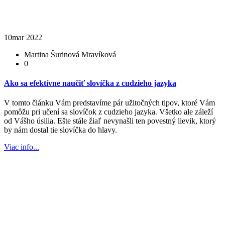
10
mar 2022
Martina Šurinová Mravíková
0
Ako sa efektívne naučiť slovíčka z cudzieho jazyka
V tomto článku Vám predstavíme pár užitočných tipov, ktoré Vám
pomôžu pri učení sa slovíčok z cudzieho jazyka. Všetko ale záleží
od Vášho úsilia. Ešte stále žiaľ nevynašli ten povestný lievik, ktorý
by nám dostal tie slovíčka do hlavy.
Viac info...