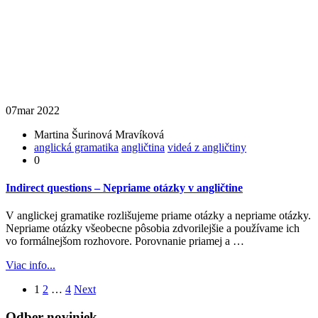
07
mar 2022
Martina Šurinová Mravíková
anglická gramatika
angličtina
videá z angličtiny
0
Indirect questions – Nepriame otázky v angličtine
V anglickej gramatike rozlišujeme priame otázky a nepriame otázky.
Nepriame otázky všeobecne pôsobia zdvorilejšie a používame ich
vo formálnejšom rozhovore. Porovnanie priamej a …
Viac info...
1
2
…
4
Next
Odber noviniek