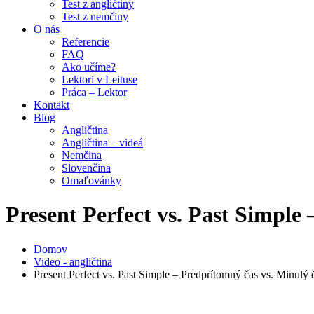
Test z angličtiny
Test z nemčiny
O nás
Referencie
FAQ
Ako učíme?
Lektori v Leituse
Práca – Lektor
Kontakt
Blog
Angličtina
Angličtina – videá
Nemčina
Slovenčina
Omaľovánky
Present Perfect vs. Past Simple
Domov
Video - angličtina
Present Perfect vs. Past Simple – Predprítomný čas vs. Minulý