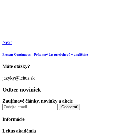
Next
Present Continuous – Prítomný čas priebehový v angličtine
Máte otázky?
jazyky@leitus.sk
Odber noviniek
Zaujímavé články, novinky a akcie
Informácie
Leitus akadémia