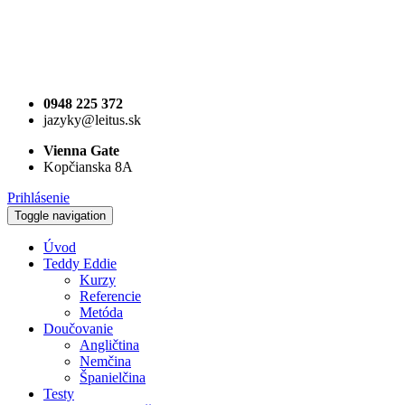
0948 225 372
jazyky@leitus.sk
Vienna Gate
Kopčianska 8A
Prihlásenie
Toggle navigation
Úvod
Teddy Eddie
Kurzy
Referencie
Metóda
Doučovanie
Angličtina
Nemčina
Španielčina
Testy