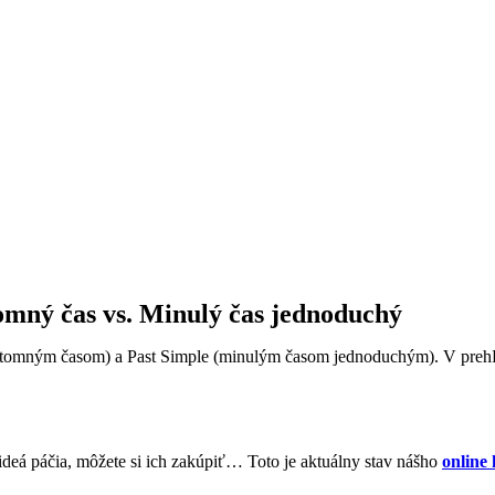
tomný čas vs. Minulý čas jednoduchý
prítomným časom) a Past Simple (minulým časom jednoduchým). V prehľ
ideá páčia, môžete si ich zakúpiť… Toto je aktuálny stav nášho
online