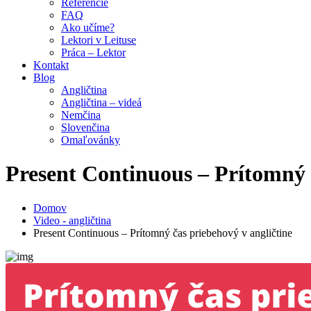
Referencie
FAQ
Ako učíme?
Lektori v Leituse
Práca – Lektor
Kontakt
Blog
Angličtina
Angličtina – videá
Nemčina
Slovenčina
Omaľovánky
Present Continuous – Prítomný č
Domov
Video - angličtina
Present Continuous – Prítomný čas priebehový v angličtine