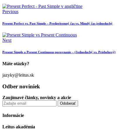
Previous
Present Perfect vs. Past Simple – Predprítomný čas vs. Minulý čas jednoduchý
Next
Present Simple a Present Continuous porovnanie – (Jednoduchý vs. Priebehový)
Máte otázky?
jazyky@leitus.sk
Odber noviniek
Zaujímavé články, novinky a akcie
Informácie
Leitus akadémia