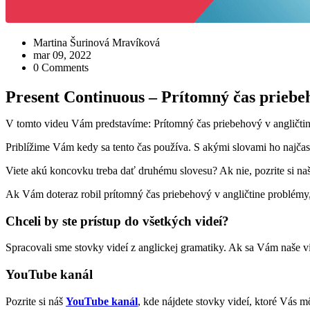
Martina Šurinová Mravíková
mar 09, 2022
0 Comments
Present Continuous – Prítomný čas priebeh
V tomto videu Vám predstavíme: Prítomný čas priebehový v angličtin
Priblížime Vám kedy sa tento čas používa. S akými slovami ho najča
Viete akú koncovku treba dať druhému slovesu? Ak nie, pozrite si n
Ak Vám doteraz robil prítomný čas priebehový v angličtine problémy
Chceli by ste prístup do všetkých videí?
Spracovali sme stovky videí z anglickej gramatiky. Ak sa Vám naše v
YouTube kanál
Pozrite si náš
YouTube kanál
, kde nájdete stovky videí, ktoré Vás m