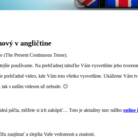
ový v angličtine
e (The Present Continuous Tense).
stejšie používame. Na prehľadnej tabuľke Vám vysvetlíme jeho tvoren
aše prehľadné video, kde Vám toto všetko vysvetlíme. Ukážeme Vám tvor
, tak s naším videom už nebude. 🙂
ideá páčia, môžete si ich zakúpiť… Toto je aktuálny stav nášho
online
ôžu zaujímať a zlepšia Vaše vedomosti a znalosti.