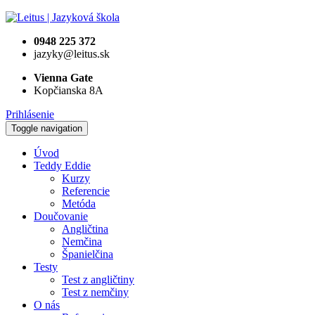
0948 225 372
jazyky@leitus.sk
Vienna Gate
Kopčianska 8A
Prihlásenie
Toggle navigation
Úvod
Teddy Eddie
Kurzy
Referencie
Metóda
Doučovanie
Angličtina
Nemčina
Španielčina
Testy
Test z angličtiny
Test z nemčiny
O nás