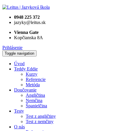
0948 225 372
jazyky@leitus.sk
Vienna Gate
Kopčianska 8A
Prihlásenie
Toggle navigation
Úvod
Teddy Eddie
Kurzy
Referencie
Metóda
Doučovanie
Angličtina
Nemčina
Španielčina
Testy
Test z angličtiny
Test z nemčiny
O nás