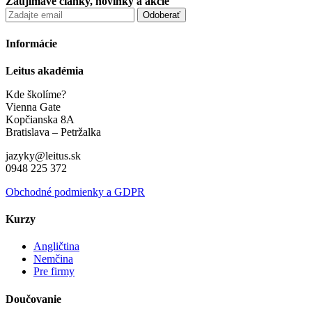
Zaujímavé články, novinky a akcie
Informácie
Leitus akadémia
Kde školíme?
Vienna Gate
Kopčianska 8A
Bratislava – Petržalka
jazyky@leitus.sk
0948 225 372
Obchodné podmienky a GDPR
Kurzy
Angličtina
Nemčina
Pre firmy
Doučovanie