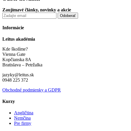
Zaujímavé články, novinky a akcie
Informácie
Leitus akadémia
Kde školíme?
Vienna Gate
Kopčianska 8A
Bratislava – Petržalka
jazyky@leitus.sk
0948 225 372
Obchodné podmienky a GDPR
Kurzy
Angličtina
Nemčina
Pre firmy