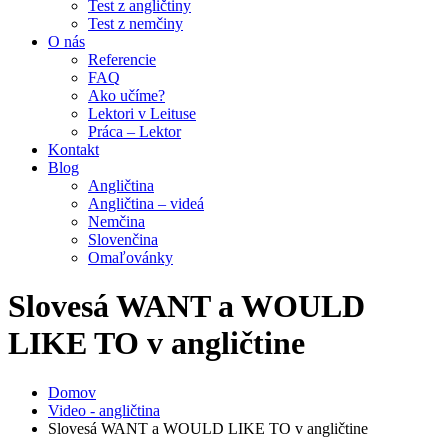
Test z angličtiny
Test z nemčiny
O nás
Referencie
FAQ
Ako učíme?
Lektori v Leituse
Práca – Lektor
Kontakt
Blog
Angličtina
Angličtina – videá
Nemčina
Slovenčina
Omaľovánky
Slovesá WANT a WOULD
LIKE TO v angličtine
Domov
Video - angličtina
Slovesá WANT a WOULD LIKE TO v angličtine