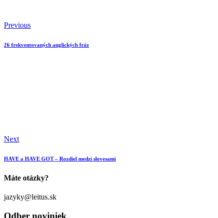
Previous
26 frekventovaných anglických fráz
Next
HAVE a HAVE GOT – Rozdiel medzi slovesami
Máte otázky?
jazyky@leitus.sk
Odber noviniek