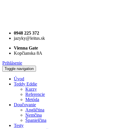
0948 225 372
jazyky@leitus.sk
Vienna Gate
Kopčianska 8A
Prihlásenie
Toggle navigation
Úvod
Teddy Eddie
Kurzy
Referencie
Metóda
Doučovanie
Angličtina
Nemčina
Španielčina
Testy